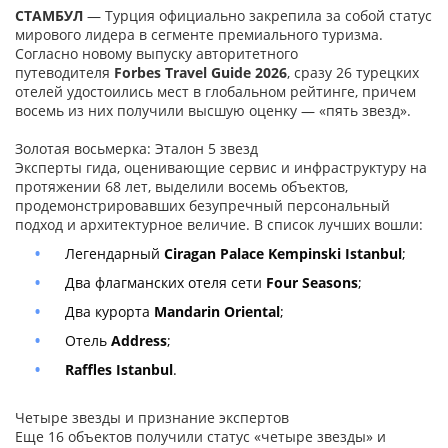
СТАМБУЛ
— Турция официально закрепила за собой статус
мирового лидера в сегменте премиального туризма.
Согласно новому выпуску авторитетного
путеводителя
Forbes Travel Guide 2026
, сразу 26 турецких
отелей удостоились мест в глобальном рейтинге, причем
восемь из них получили высшую оценку — «пять звезд».
Золотая восьмерка: Эталон 5 звезд
Эксперты гида, оценивающие сервис и инфраструктуру на
протяжении 68 лет, выделили восемь объектов,
продемонстрировавших безупречный персональный
подход и архитектурное величие. В список лучших вошли:
Легендарный
Ciragan Palace Kempinski Istanbul
;
Два флагманских отеля сети
Four Seasons
;
Два курорта
Mandarin Oriental
;
Отель
Address
;
Raffles Istanbul
.
Четыре звезды и признание экспертов
Еще 16 объектов получили статус «четыре звезды» и