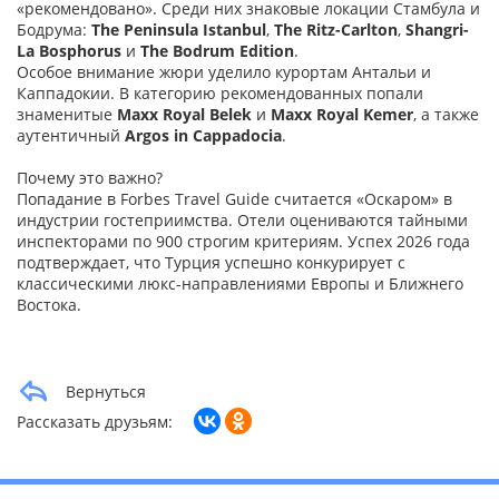
«рекомендовано». Среди них знаковые локации Стамбула и
Бодрума:
The Peninsula Istanbul
,
The Ritz-Carlton
,
Shangri-
La Bosphorus
и
The Bodrum Edition
.
Особое внимание жюри уделило курортам Антальи и
Каппадокии. В категорию рекомендованных попали
знаменитые
Maxx Royal Belek
и
Maxx Royal Kemer
, а также
аутентичный
Argos in Cappadocia
.
Почему это важно?
Попадание в Forbes Travel Guide считается «Оскаром» в
индустрии гостеприимства. Отели оцениваются тайными
инспекторами по 900 строгим критериям. Успех 2026 года
подтверждает, что Турция успешно конкурирует с
классическими люкс-направлениями Европы и Ближнего
Востока.
Вернуться
Рассказать друзьям: