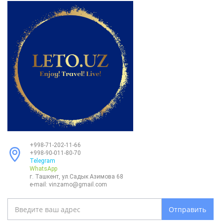
+998-71-202-11-66
+998-90-011-80-70
Telegram
WhatsApp
г. Ташкент, ул.Садык Азимова 68
e-mail:
vinzamo@gmail.com
Отправить