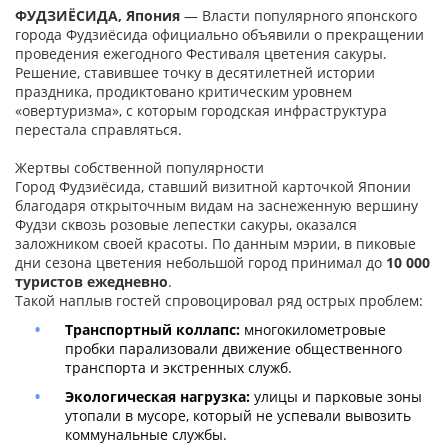
ФУДЗИЁСИДА, Япония
— Власти популярного японского
города Фудзиёсида официально объявили о прекращении
проведения ежегодного Фестиваля цветения сакуры.
Решение, ставившее точку в десятилетней истории
праздника, продиктовано критическим уровнем
«овертуризма», с которым городская инфраструктура
перестала справляться.
Жертвы собственной популярности
Город Фудзиёсида, ставший визитной карточкой Японии
благодаря открыточным видам на заснеженную вершину
Фудзи сквозь розовые лепестки сакуры, оказался
заложником своей красоты. По данным мэрии, в пиковые
дни сезона цветения небольшой город принимал до
10 000
туристов ежедневно
.
Такой наплыв гостей спровоцировал ряд острых проблем:
Транспортный коллапс:
многокилометровые
пробки парализовали движение общественного
транспорта и экстренных служб.
Экологическая нагрузка:
улицы и парковые зоны
утопали в мусоре, который не успевали вывозить
коммунальные службы.