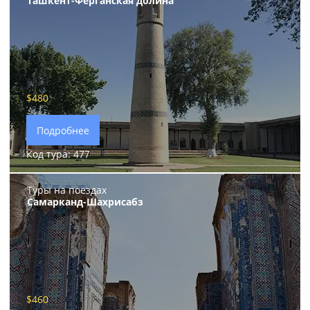
Ташкент-Ферганская долина
$540
$480
Подробнее
Код тура: 477
Туры на поездах
Самарканд-Шахрисабз
$460