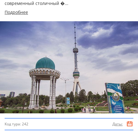
современный столичный �...
Подробнее
Код тура:
242
Даты: