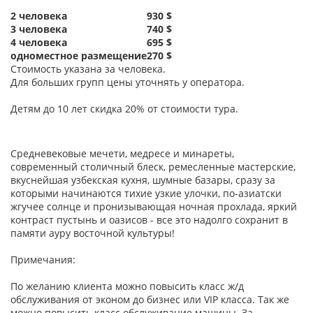
2 человека
930 $
3 человека
740 $
4 человека
695 $
одноместное размещение
270 $
Стоимость указана за человека.
Для больших групп цены уточнять у оператора.
Детям до 10 лет скидка 20% от стоимости тура.
Средневековые мечети, медресе и минареты,
современный столичный блеск, ремесленные мастерские,
вкуснейшая узбекская кухня, шумные базары, сразу за
которыми начинаются тихие узкие улочки, по-азиатски
жгучее солнце и пронизывающая ночная прохлада, яркий
контраст пустынь и оазисов - все это надолго сохранит в
памяти ауру восточной культуры!
Примечания:
По желанию клиента можно повысить класс ж/д
обслуживания от эконом до бизнес или VIP класса. Так же
можно повысить класс обслуживание машины. За