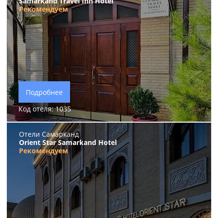
Samarkand Travel Inn Hotel
Рекомендуем
Подробнее
Код отеля: 1035
Отели Самарканд
Orient Star Samarkand Hotel
Рекомендуем