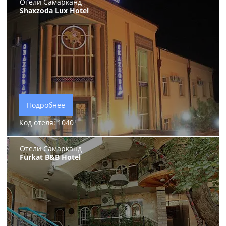
Отели Самарканд
Shaxzoda Lux Hotel
Подробнее
Код отеля: 1040
Отели Самарканд
Furkat B&B Hotel