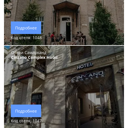
Подробнее
Код отеля: 1048
Отели Самарканд
Cinzano Complex Hotel
Подробнее
Код отеля: 1047