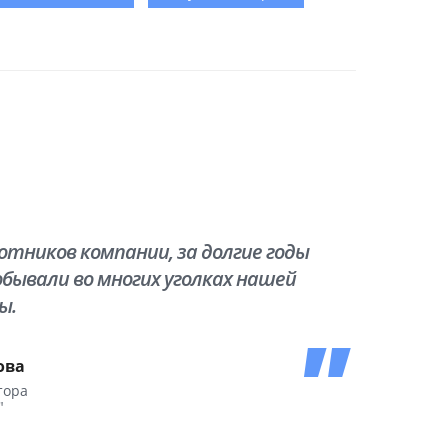
тников компании, за долгие годы
бывали во многих уголках нашей
ы.
ова
тора
"