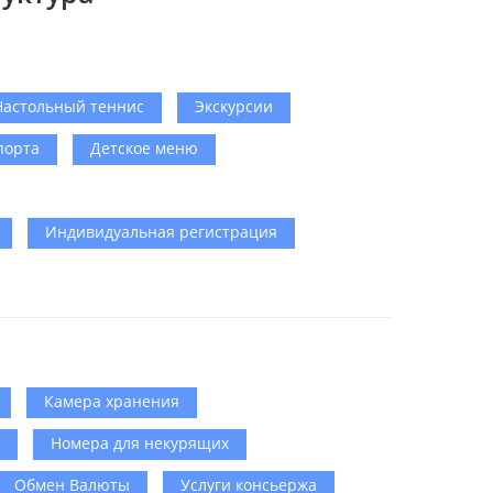
Настольный теннис
Экскурсии
порта
Детское меню
Индивидуальная регистрация
Камера хранения
Номера для некурящих
Обмен Валюты
Услуги консьержа