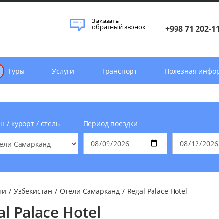
Заказать
обратный звонок
+998 71 202-1
Туры
Услуги
Транспорт
Полезная инфо
н / курорт / отель
Период поездки
ли
/
Узбекистан
/
Отели Самарканд
/
Regal Palace Hotel
al Palace Hotel