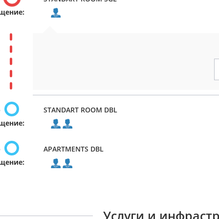
щение:
р
STANDART ROOM DBL
щение:
р
APARTMENTS DBL
щение:
Услуги и инфраст