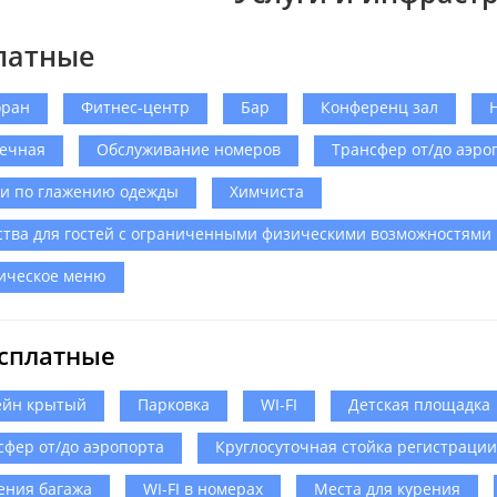
латные
оран
Фитнес-центр
Бар
Конференц зал
ечная
Обслуживание номеров
Трансфер от/до аэро
ги по глажению одежды
Химчиста
ства для гостей с ограниченными физическими возможностями
ическое меню
сплатные
ейн крытый
Парковка
WI-FI
Детская площадка
сфер от/до аэропорта
Круглосуточная стойка регистрации
ения багажа
WI-FI в номерах
Места для курения