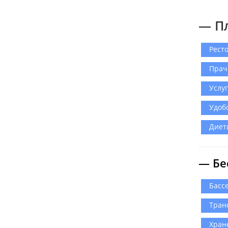
— П
Рест
Прач
Услу
Удоб
Диет
— Бе
Басс
Тран
Хран