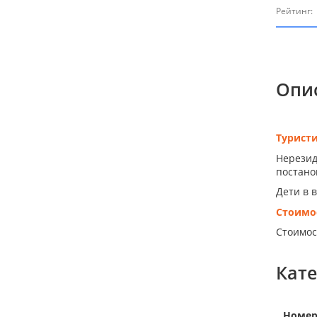
Рейтинг:
Опи
Турист
Нерезид
постанов
Дети в 
Стоимо
Стоимос
Кат
Номе