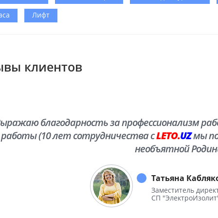
аса
Лифт
ывы клиентов
ыражаю благодарность за профессионализм рабо
работы (10 лет сотрудничества с
LETO.
UZ
мы по
необъятной Родин
Татьяна Кабляк
Заместитель дирек
СП "ЭлектроИзолит