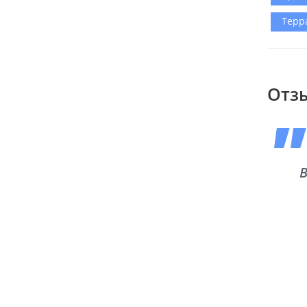
Терр
Отз
В