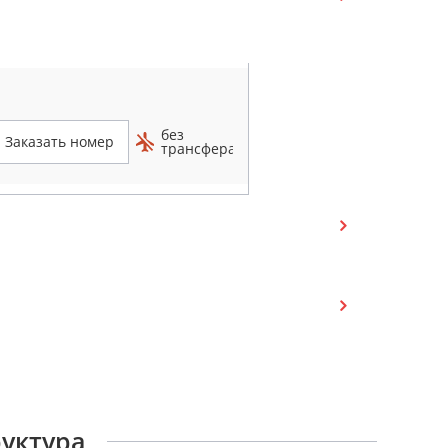
без
Заказать номер
трансфера
руктура