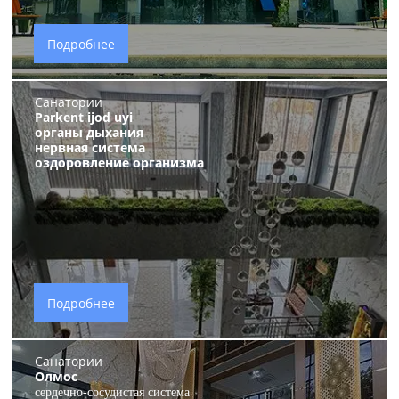
Подробнее
Санатории
Parkent ijod uyi
органы дыхания
нервная система
оздоровление организма
Подробнее
Санатории
Олмос
сердечно-сосудистая система