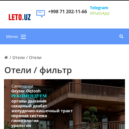
Telegram
+998 71 202-11-66
WhatsApp
LETO
.
UZ
Меню
/
Отели
/
Отели
Отели / фильтр
Санатории
Geyser Oqtosh
РЕКОМЕНДУЕМ
органы дыхания
сахарный деабет
желудочно-кишечный тракт
нервная система
гинекология
урология