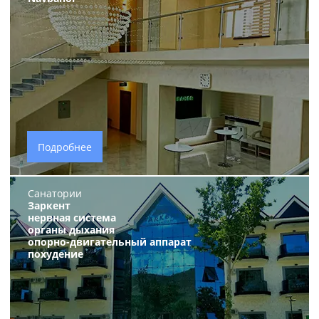
Подробнее
Санатории
Заркент
нервная система
органы дыхания
опорно-двигательный аппарат
похудение