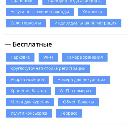
Прачечная
Трансфер от/до аэропорта
Услуги по глажению одежды
Химчиста
Салон красоты
Индивидуальная регистрация
— Бесплатные
Парковка
WI-FI
Камера хранения
Круглосуточная стойка регистрации
Уборка номеров
Номера для некурящих
Хранения багажа
WI-FI в номерах
Места для курения
Обмен Валюты
Услуги консьержа
Терраса