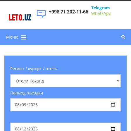
Telegram
+998 71 202-11-66
WhatsApp
LETO
.
UZ
Меню
Регион / курорт / отель
Период поездки