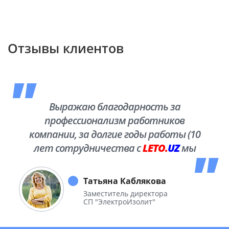
Отзывы клиентов
Выражаю благодарность за
профессионализм работников
компании, за долгие годы работы (10
лет сотрудничества с
LETO.
UZ
мы
побывали во многих уголках нашей
необъятной Родины.
Татьяна Каблякова
Заместитель директора
СП "ЭлектроИзолит"