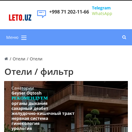
Telegram
+998 71 202-11-66
WhatsApp
LETO
.
UZ
Меню
/
Отели
/
Отели
Отели / фильтр
Санатории
Geyser Oqtosh
РЕКОМЕНДУЕМ
органы дыхания
сахарный деабет
желудочно-кишечный тракт
нервная система
гинекология
урология