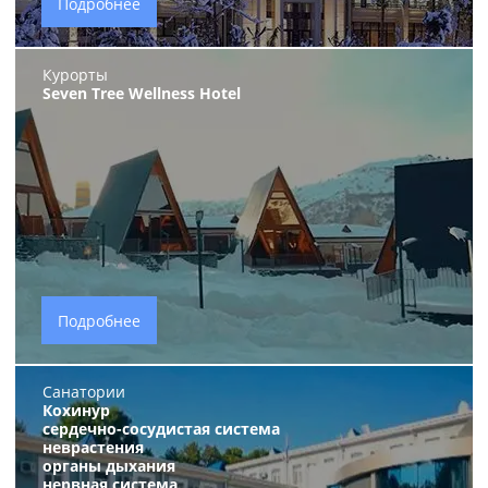
Подробнее
Курорты
Seven Tree Wellness Нotel
Подробнее
Санатории
Кохинур
сердечно-сосудистая система
неврастения
органы дыхания
нервная система