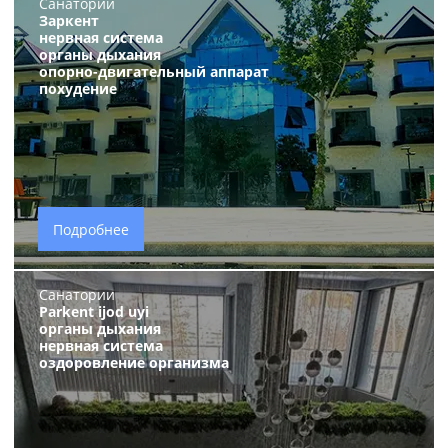
Санатории
Заркент
нервная система
органы дыхания
опорно-двигательный аппарат
похудение
Подробнее
Санатории
Parkent ijod uyi
органы дыхания
нервная система
оздоровление организма