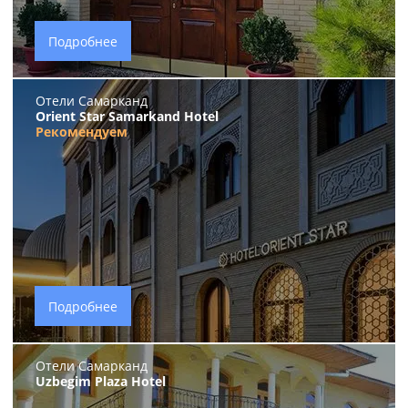
Подробнее
Отели Самарканд
Orient Star Samarkand Hotel
Рекомендуем
Подробнее
Отели Самарканд
Uzbegim Plaza Hotel