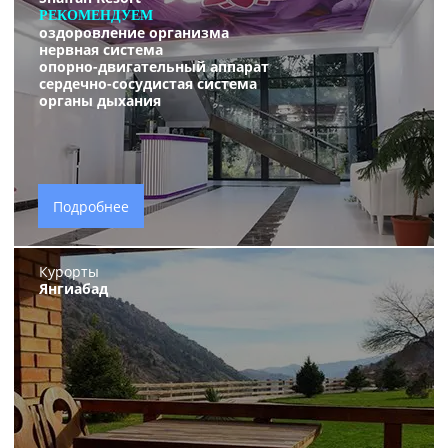
РЕКОМЕНДУЕМ
оздоровление организма
нервная система
опорно-двигательный аппарат
сердечно-сосудистая система
органы дыхания
Подробнее
Курорты
Янгиабад