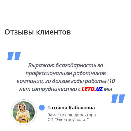
Отзывы клиентов
Выражаю благодарность за
профессионализм работников
компании, за долгие годы работы (10
лет сотрудничества с
LETO.
UZ
мы
побывали во многих уголках нашей
необъятной Родины.
Татьяна Каблякова
Заместитель директора
СП "ЭлектроИзолит"