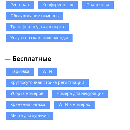
Ресторан
Конференц зал
Прачечная
Обслуживание номеров
Трансфер от/до аэропорта
Услуги по глажению одежды
— Бесплатные
Парковка
WI-FI
Круглосуточная стойка регистрации
Уборка номеров
Номера для некурящих
Хранения багажа
WI-FI в номерах
Места для курения