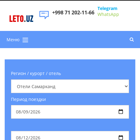
Telegram
+998 71 202-11-66
WhatsApp
LETO
.
UZ
Меню
Регион / курорт / отель
Период поездки