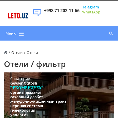
Telegram
+998 71 202-11-66
WhatsApp
LETO
.
UZ
Меню
/
Отели
/
Отели
Отели / фильтр
Санатории
Geyser Oqtosh
РЕКОМЕНДУЕМ
органы дыхания
сахарный деабет
желудочно-кишечный тракт
нервная система
гинекология
урология