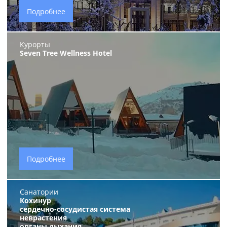
Подробнее
Курорты
Seven Tree Wellness Нotel
Подробнее
Санатории
Кохинур
сердечно-сосудистая система
неврастения
органы дыхания