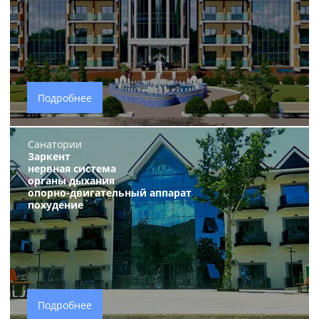
Подробнее
Санатории
Заркент
нервная система
органы дыхания
опорно-двигательный аппарат
похудение
Подробнее