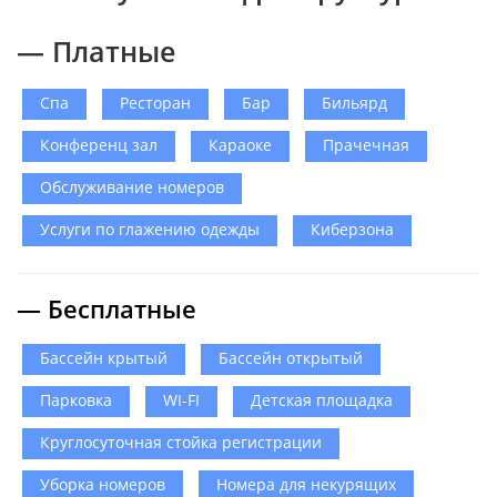
— Платные
Спа
Ресторан
Бар
Бильярд
Конференц зал
Караоке
Прачечная
Обслуживание номеров
Услуги по глажению одежды
Киберзона
— Бесплатные
Бассейн крытый
Бассейн открытый
Парковка
WI-FI
Детская площадка
Круглосуточная стойка регистрации
Уборка номеров
Номера для некурящих