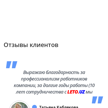
Отзывы клиентов
Выражаю благодарность за
профессионализм работников
компании, за долгие годы работы (10
лет сотрудничества с
LETO.
UZ
мы
побывали во многих уголках нашей
необъятной Родины.
Татьяна Каблякова