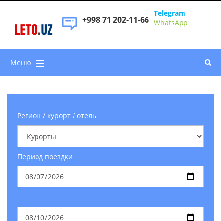
Telegram
+998 71 202-11-66
WhatsApp
LETO
.
UZ
Меню
Регион / курорт / отель
Период поездки