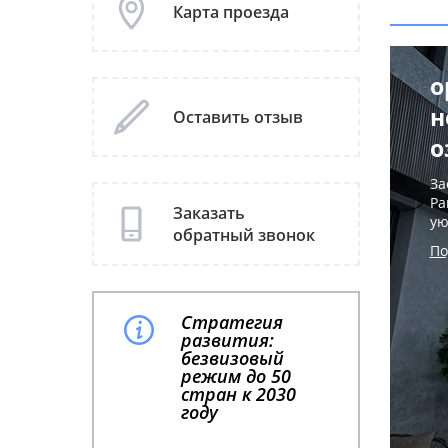
Карта проезда
о
н
Оставить отзыв
о
За
Pa
Заказать
ую
обратный звонок
По
Стратегия
развития:
безвизовый
режим до 50
стран к 2030
году