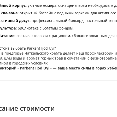
илой корпус:
уютные номера, оснащены всем необходимым дл
ква-зона:
открытый бассейн с водными горками для активного 
ктивный досуг:
профессиональный бильярд, настольный тенн
ультура:
библиотека с богатым фондом.
итание:
светлая столовая с рационом, сбалансированным для 
тоит выбрать Parkent Ijod Uyi?
 в предгорье Чаткальского хребта делает наш профилакторий 
ая, шум воды и аромат горных трав в сочетании с физиотерапие
пной в городских условиях.
кторий «Parkent Ijod Uyi» — ваше место силы в горах Узбе
сание стоимости