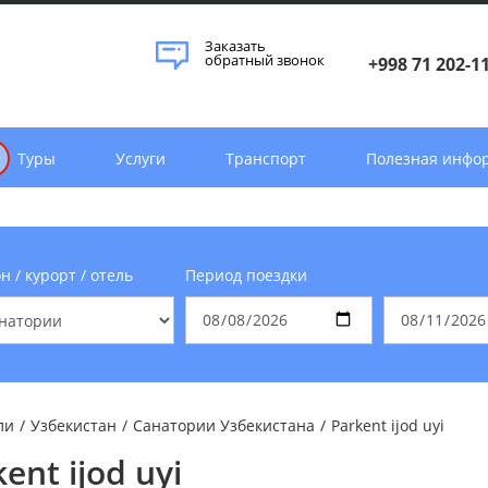
Заказать
обратный звонок
+998 71 202-1
Туры
Услуги
Транспорт
Полезная инфо
н / курорт / отель
Период поездки
ли
/
Узбекистан
/
Санатории Узбекистана
/
Parkent ijod uyi
ent ijod uyi