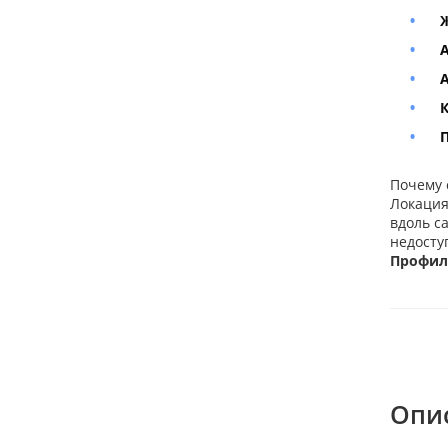
Ж
А
А
К
П
Почему с
Локация
вдоль с
недосту
Профила
Опи