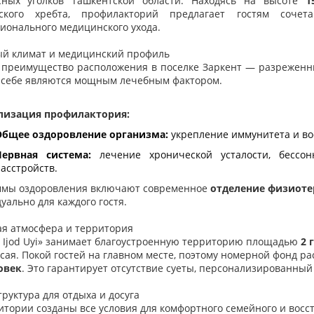
сных уголков Ташкентской области. Находясь на высоте
1
ьского хребта, профилакторий предлагает гостям сочет
ионального медицинского ухода.
й климат и медицинский профиль
 преимущество расположения в поселке Заркент — разреженны
 себе являются мощным лечебным фактором.
лизация профилактория:
Общее оздоровление организма:
укрепление иммунитета и во
Нервная система:
лечение хронической усталости, бессон
асстройств.
мы оздоровления включают современное
отделение физиоте
уально для каждого гостя.
я атмосфера и территория
t Ijod Uyi» занимает благоустроенную территорию площадью
2 
 сая. Покой гостей на главном месте, поэтому номерной фонд 
овек
. Это гарантирует отсутствие суеты, персонализированный
руктура для отдыха и досуга
итории созданы все условия для комфортного семейного и восс