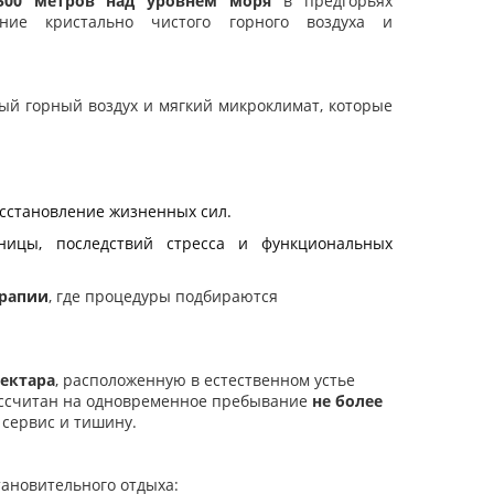
500 метров над уровнем моря
в предгорьях
ание кристально чистого горного воздуха и
й горный воздух и мягкий микроклимат, которые
сстановление жизненных сил.
ницы, последствий стресса и функциональных
рапии
, где процедуры подбираются
гектара
, расположенную в естественном устье
рассчитан на одновременное пребывание
не более
 сервис и тишину.
тановительного отдыха: