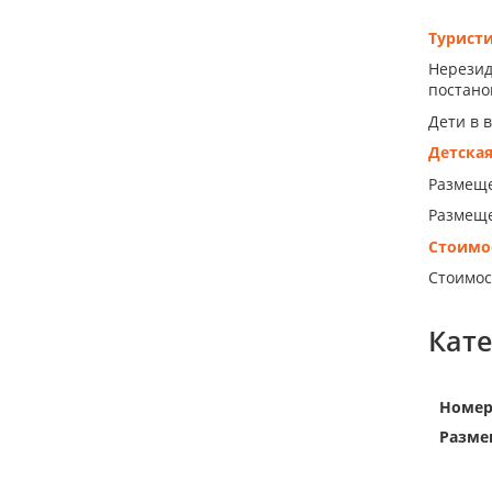
Турист
Нерезид
постанов
Дети в 
Детска
Размеще
Размеще
Стоимо
Стоимос
Кат
Номе
Разме