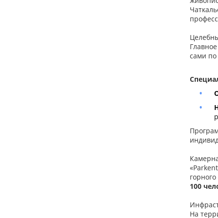
живопи
Чаткал
професс
Целебны
Главное
сами по
Специа
р
Програм
индивид
Камерна
«Parken
горного
100 чел
Инфраст
На терр