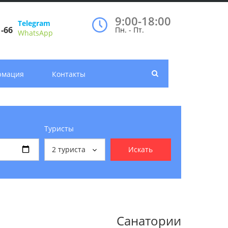
9:00-18:00
Telegram
1-66
Пн. - Пт.
WhatsApp
рмация
Контакты
Туристы
2
туриста
Искать
Санатории