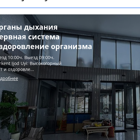
рганы дыхания
ервная система
здоровление организма
езд 10:00ч. Выезд 09:00ч.
rkent Ijod Uyi: Высокогорный
т и оздоровле...
дробнее