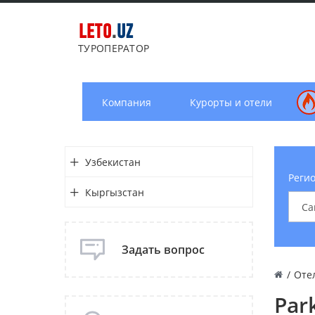
LETO
.
UZ
ТУРОПЕРАТОР
Компания
Курорты и отели
Узбекистан
Регио
Кыргызстан
Задать вопрос
/
Оте
Park