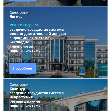
Санатории
Янгиер
РЕКОМЕНДУЕМ
сердечно-сосудистая система
опорно-двигательный аппарат
эндокринная система
бесплодие
гинекология
нервная система
Подробнее
Санатории
Кохинур
сердечно-сосудистая система
неврастения
органы дыхания
нервная система