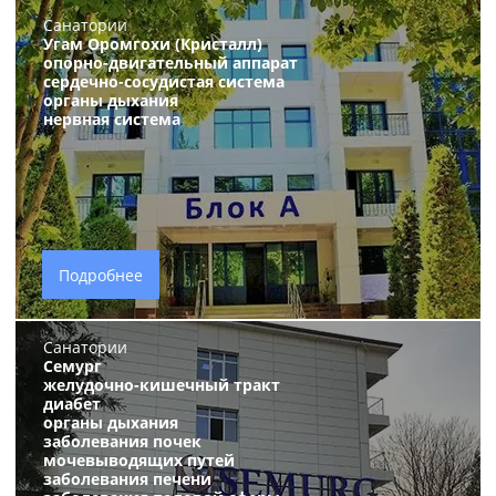
Санатории
Угам Оромгохи (Кристалл)
опорно-двигательный аппарат
сердечно-сосудистая система
органы дыхания
нервная система
Подробнее
Санатории
Семург
желудочно-кишечный тракт
диабет
органы дыхания
заболевания почек
мочевыводящих путей
заболевания печени