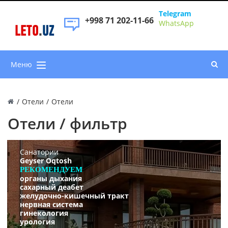
Telegram
+998 71 202-11-66
WhatsApp
LETO
.
UZ
Меню
/
Отели
/
Отели
Отели / фильтр
Санатории
Geyser Oqtosh
РЕКОМЕНДУЕМ
органы дыхания
сахарный деабет
желудочно-кишечный тракт
нервная система
гинекология
урология