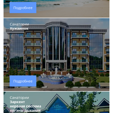
Подробнее
Санатории
Хужаипок
Подробнее
Санатории
Заркент
нервная система
органы дыхания