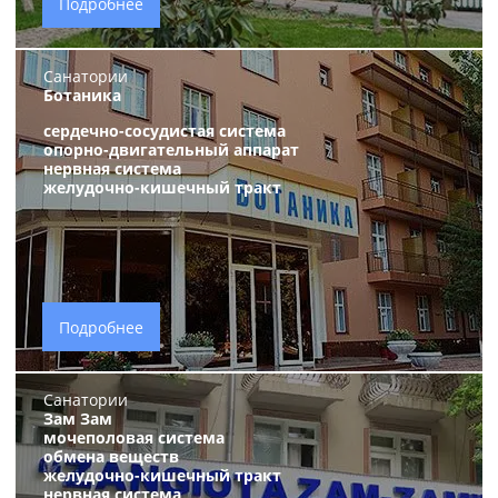
Подробнее
Санатории
Ботаника
сердечно-сосудистая система
опорно-двигательный аппарат
нервная система
желудочно-кишечный тракт
Подробнее
Санатории
Зам Зам
мочеполовая система
обмена веществ
желудочно-кишечный тракт
нервная система