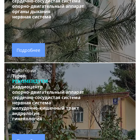
сердечно-сосудистая система
опорно-двигательный аппарат
органы дыхания
нервная система
Подробнее
Санатории
Турон
РЕКОМЕНДУЕМ
Кардиоцентр
опорно-двигательный аппарат
сердечно-сосудистая система
нервная система
желудочно-кишечный тракт
андрология
гинекология