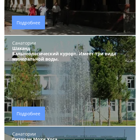
Подробнее
Санатории
Шаханд
Бальнеологический курорт. Имеет три вида
минеральной воды.
Подробнее
Санатории
Ситораи Мохи Хоса