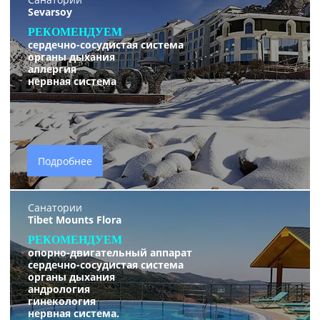
Sevarsoy
РЕКОМЕНДУЕМ
сердечно-сосудистая система
органы дыхания
аллергия
нервная систем
а
Подробнее
Санатории
Tibet Mounts Flora
РЕКОМЕНДУЕМ
опорно-двигательный аппарат
сердечно-сосудистая система
органы дыхания
андрология
гинекология
нервная система.