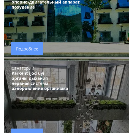
опорно-двигательный аппарат
похудение
Подробнее
Санатории
Parkent ijod uyi
органы дыхания
нервная система
оздоровление организма