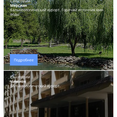
Санатории
Мерсиан
Бальнеологический курорт. Горячий источник мин
воды
Подробнее
Санатории
Чимион
Бальнеологический курорт.