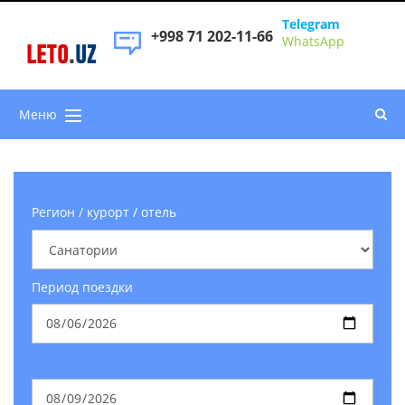
Telegram
+998 71 202-11-66
WhatsApp
LETO
.
UZ
Меню
Регион / курорт / отель
Период поездки