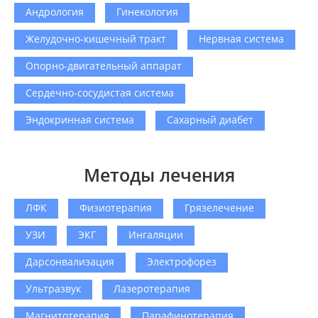
Андрология
Гинекология
Желудочно-кишечный тракт
Нервная система
Опорно-двигательный аппарат
Сердечно-сосудистая система
Эндокринная система
Сахарный диабет
Методы лечения
ЛФК
Физиотерапия
Грязелечение
УЗИ
ЭКГ
Ингаляции
Дарсонвализация
Электрофорез
Ультразвук
Лазеротерапия
Магнитотерапия
Парафинотерапия