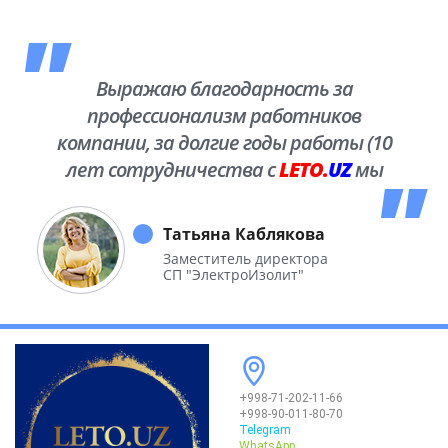
Выражаю благодарность за
профессионализм работников
компании, за долгие годы работы (10
лет сотрудничества с
LETO.
UZ
мы
побывали во многих уголках нашей
необъятной Родины.
Татьяна Каблякова
Заместитель директора
СП "ЭлектроИзолит"
+998-71-202-11-66
+998-90-011-80-70
Telegram
WhatsApp