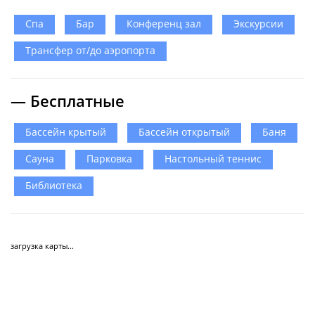
Спа
Бар
Конференц зал
Экскурсии
Трансфер от/до аэропорта
— Бесплатные
Бассейн крытый
Бассейн открытый
Баня
Сауна
Парковка
Настольный теннис
Библиотека
загрузка карты...