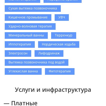
Сухая вытяжка позвоночника
Кишечное промывание
УВЧ
Ударно-волновая терапия
Минеральный ванны
Терренкур
Иппотерапия
Нордическая ходьба
Электросон
Лифодринаж
Вытяжка позвоночника под водой
Углекислая ванна
Фитотерапия
Услуги и инфраструктура
— Платные