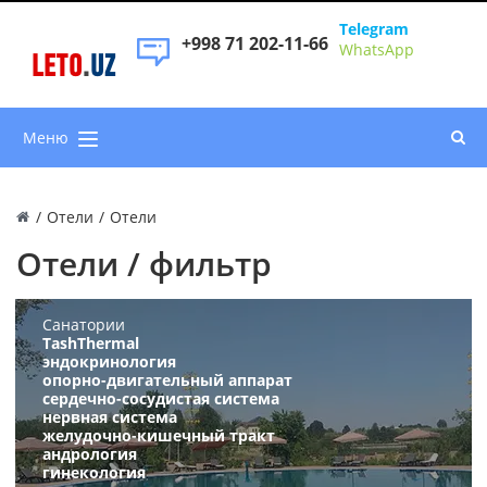
Telegram
+998 71 202-11-66
WhatsApp
LETO
.
UZ
Меню
/
Отели
/
Отели
Отели / фильтр
Санатории
TashThermal
эндокринология
опорно-двигательный аппарат
сердечно-сосудистая система
нервная система
желудочно-кишечный тракт
андрология
гинекология