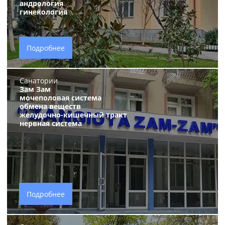
андрология
гинекология
Подробнее
Санатории
Зам Зам
мочеполовая система
обмена веществ
желудочно-кишечный тракт
нервная система
Подробнее