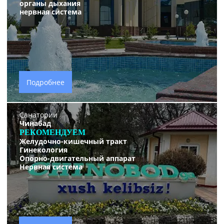
органы дыхания
нервная система
Подробнее
Санатории
Чинабад
РЕКОМЕНДУЕМ
Желудочно-кишечный тракт
Гинекология
Опорно-двигательный аппарат
Нервная система