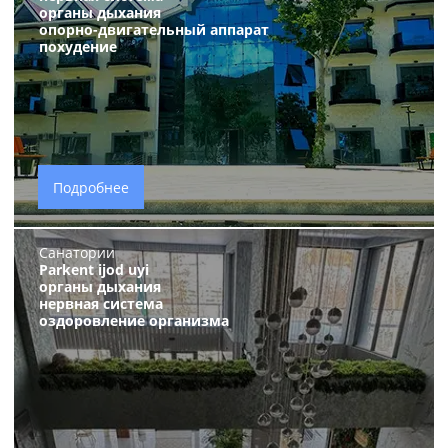
органы дыхания
опорно-двигательный аппарат
похудение
Подробнее
Санатории
Parkent ijod uyi
органы дыхания
нервная система
оздоровление организма