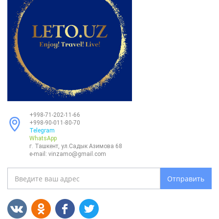
+998-71-202-11-66
+998-90-011-80-70
Telegram
WhatsApp
г. Ташкент, ул.Садык Азимова 68
e-mail:
vinzamo@gmail.com
Отправить