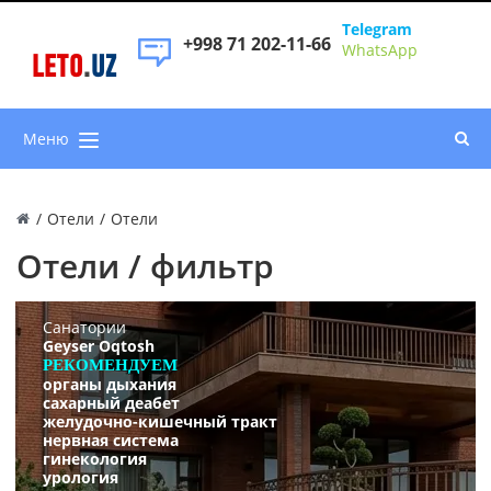
Telegram
+998 71 202-11-66
WhatsApp
LETO
.
UZ
Меню
/
Отели
/
Отели
Отели / фильтр
Санатории
Geyser Oqtosh
РЕКОМЕНДУЕМ
органы дыхания
сахарный деабет
желудочно-кишечный тракт
нервная система
гинекология
урология