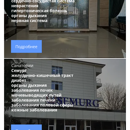
сердечно-сосудистая система
неврастения
гипертоническая болезнь
органы дыхания
нервная система
Подробнее
Санатории
Семург
желудочно-кишечный тракт
диабет
органы дыхания
заболевания почек
мочевыводящих путей
заболевания печени
заболевания половой сферы
кожные заболевания