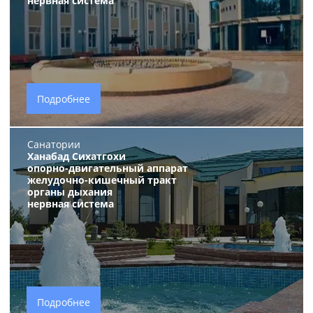
нервная система
Подробнее
Санатории
Ханабад Сихатгохи
опорно-двигательный аппарат
желудочно-кишечный тракт
органы дыхания
нервная система
Подробнее