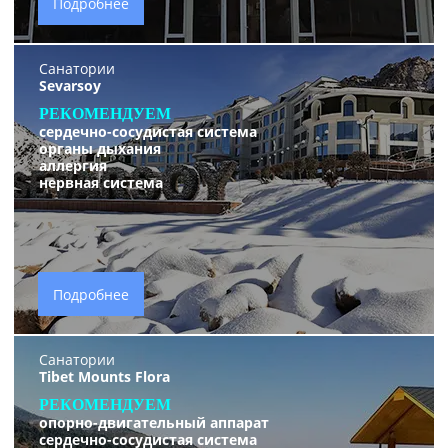
Подробнее
Санатории
Sevarsoy
РЕКОМЕНДУЕМ
сердечно-сосудистая система
органы дыхания
аллергия
нервная систем
а
Подробнее
Санатории
Tibet Mounts Flora
РЕКОМЕНДУЕМ
опорно-двигательный аппарат
сердечно-сосудистая система