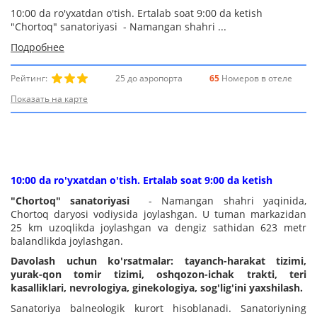
10:00 da ro'yxatdan o'tish. Ertalab soat 9:00 da ketish
"Chortoq" sanatoriyаsi - Namangan shahri ...
Подробнее
Рейтинг:
25 до аэропорта
65
Номеров в отеле
Показать на карте
10:00 da ro'yxatdan o'tish. Ertalab soat 9:00 da ketish
"Chortoq" sanatoriyаsi
- Namangan shahri yaqinida,
Chortoq daryosi vodiysida joylashgan. U tuman markazidan
25 km uzoqlikda joylashgan va dengiz sathidan 623 metr
balandlikda joylashgan.
Davolash uchun ko'rsatmalar: tayanch-harakat tizimi,
yurak-qon tomir tizimi, oshqozon-ichak trakti, teri
kasalliklari, nevrologiya, ginekologiya, sog'lig'ini yaxshilash.
Sanatoriya balneologik kurort hisoblanadi. Sanatoriyning