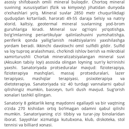
asosiy shifobaxsh omili mineral buloqdir. Chortoq mineral
suvining xususiyatlari (fizik va kimyoviy) jihatidan dunyoda
o'xshashlari yo'q. Mineral suvlar 2850 metr chuqurlikdagi
quduqdan ko'tariladi, harorati 49-55 daraja Selsiy va natriy
xlorid, kaltsiy, geotermal mineral suvlarning yod-brom
guruhlariga kiradi. Mineral suv og'riqni yo'qotishga,
bo'g'imlarning periartikulyar qalinlashuvini yumshatishga,
periferik qonda yallig'lanish reaktsiyalarini yaxshilashga
yordam beradi. Ikkinchi davolovchi omil sulfidli gildir. Sulfid
va loy tuproq aralashmasi, cho'kindi ishlov berish va mikrobial
xamirturushli Chortak mineralizatsiyalangan mineral suvi
(Aksukon tabiiy loyi) asosida olingan loyning sun'iy ko'rinishi
yaxshi. Sanatoriyada protseduralar mavjud: fizioterapiya,
fizioterapiya mashqlari, massaj protseduralari, lazer
terapiyasi, mashqlar terapiyasi, psixoterapiya va
dietoterapiya. Sanatoriyada siz 40 turdagi vannalarni qabul
qilishingiz mumkin, basseyn, turli dush mavjud. Sug'orish
xonalari tashkil qilingan.
Sanatoriy 8 gektarlik keng maydonni egallaydi va bir vaqtning
o'zida 270 kishidan ortiq bo'lmagan odamni qabul qilishi
mumkin. Sanatoriyaning o'zi tibbiy va turar-joy binolaridan
iborat. Sayyohlar xizmatiga kutubxona, klub, diskoteka, stol
tennisi va billiard xonasi.