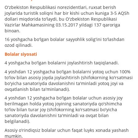
O'zbekiston Respublikasi norezidentlari, ruxsat berish
joylarida turistik soliqni har bir kishi uchun kuniga 3-5 AQSh
dollari miqdorida to'laydi, bu O'zbekiston Respublikasi
Vazirlar Mahkamasining 03.15.2017 yildagi 137 qaroriga
binoan.
16 yoshgacha bo'lgan bolalar sayyohlik solig'ini to'lashdan
ozod qilinadi.
Bolalar siyosati
4 yoshgacha bo'lgan bolalarni joylashtirish taqiqlanadi.
4 yoshdan 12 yoshgacha bo'lgan bolalarni yotoq uchun 100%
to'lov bilan asosiy joyda joylashtirish (shifokorning ko'rsatmasi
bo'yicha sanatoriyda davolanishni ta'minladi yotoq joyi va
ovqatlanish bilan ta'minlanadi).
4 yoshdan 12 yoshgacha bo'lgan bolalar uchun asosiy joy
berilmagan holda yotoq joyining sanatoriyda qo'shimcha
to'lov bilan turar joy (shifokorning ko'rsatmasi bo'yicha
sanatoriyda davolanishni ta'minladi va ovqat bilan
belgilanadi).
Asosiy o'rindiqsiz bolalar uchun faqat luyks xonada yashash
mumkin.