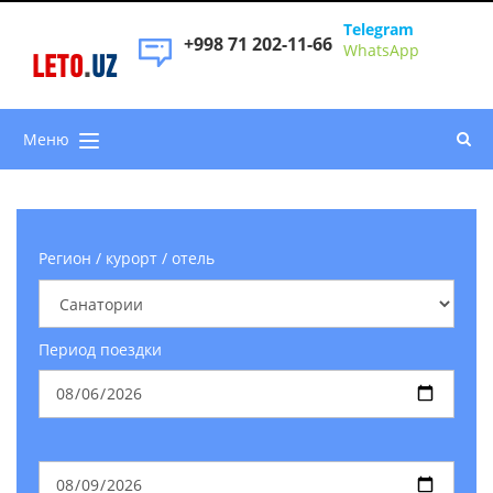
Telegram
+998 71 202-11-66
WhatsApp
LETO
.
UZ
Меню
Регион / курорт / отель
Период поездки