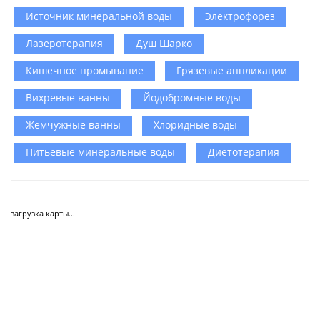
Источник минеральной воды
Электрофорез
Лазеротерапия
Душ Шарко
Кишечное промывание
Грязевые аппликации
Вихревые ванны
Йодобромные воды
Жемчужные ванны
Хлоридные воды
Питьевые минеральные воды
Диетотерапия
загрузка карты...