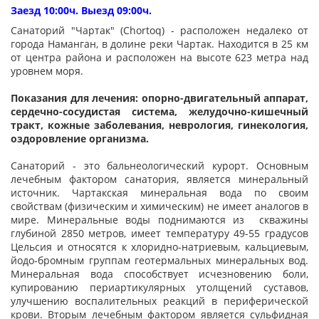
Заезд 10:00ч. Выезд 09:00ч.
Санаторий "Чартак" (Chortoq) - расположен недалеко от
города Наманган, в долине реки Чартак. Находится в 25 км
от центра района и расположен на высоте 623 метра над
уровнем моря.
Показания для лечения: опорно-двигательный аппарат,
сердечно-сосудистая система, желудочно-кишечный
тракт, кожные заболевания, неврология, гинекология,
оздоровление организма.
Санаторий - это бальнеологический курорт. Основным
лечебным фактором санатория, является минеральный
источник. Чартакская минеральная вода по своим
свойствам (физическим и химическим) не имеет аналогов в
мире. Минеральные воды поднимаются из скважины
глубиной 2850 метров, имеет температуру 49-55 градусов
Цельсия и относятся к хлоридно-натриевым, кальциевым,
йодо-бромным группам геотермальных минеральных вод.
Минеральная вода способствует исчезновению боли,
купированию периартикулярных утолщений суставов,
улучшению воспалительных реакций в периферической
крови. Вторым лечебным фактором является сульфидная