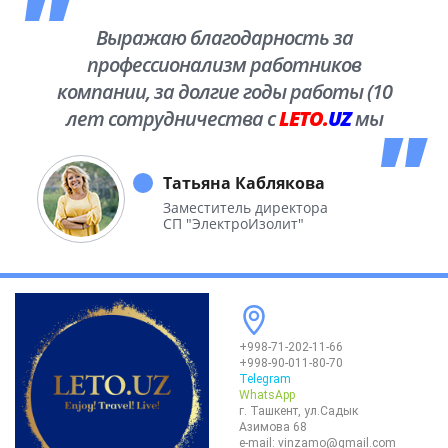
Выражаю благодарность за
профессионализм работников
компании, за долгие годы работы (10
лет сотрудничества с
LETO.
UZ
мы
побывали во многих уголках нашей
необъятной Родины.
Татьяна Каблякова
Заместитель директора
СП "ЭлектроИзолит"
+998-71-202-11-66
+998-90-011-80-70
Telegram
WhatsApp
г. Ташкент, ул.Садык
Азимова 68
e-mail:
vinzamo@gmail.com