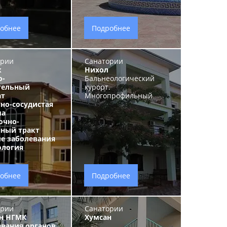
обнее
Подробнее
ории
Санатории
к
Нихол
о-
Бальнеологический
тельный
курорт.
ат
Многопрофильный
но-сосудистая
ма
очно-
ный тракт
е заболевания
ология
обнее
Подробнее
ории
Санатории
н НГМК
Хумсан
евания органов