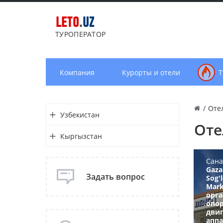
LETO
.
UZ
ТУРОПЕРАТОР
Компания
Курорты и отели
Т
/
Оте
Узбекистан
Оте
Кыргызстан
Сана
Gaza
Задать вопрос
Sog'
Mark
орг
опор
дви
аппа