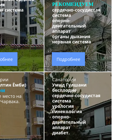
ия
РЕКОМЕНДУЕМ
ая система
сердечно-сосудистая
система
опорно-
двигательный
аппарат
органы дыхания
нервная система
обнее
Подробнее
ории
Санатории
Олтин Ёмби)
Умид Гулшани
ом
бесплодие
сердечно-сосудистая
 место на
система
 Чарвака.
урология
гинекология
опорно-
двигательный
аппарат
диабет.