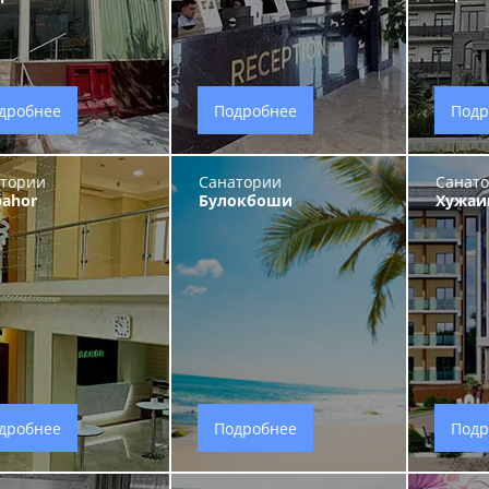
дробнее
Подробнее
Подр
тории
Санатории
Санат
ahor
Булокбоши
Хужаи
дробнее
Подробнее
Подр