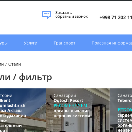
Заказать
обратный звонок
+998 71 202-1
уры
Услуги
Транспорт
Полезная информа
ли
/
Отели
ли / фильтр
тории
Санатории
Санат
lkent
Oqtosh Resort
Teberd
lomlashtirish
РЕКОМЕНДУЕМ
azi Акташ
РЕКО
органы дыхание
сердеч
аны дыхания
нервная система
систе
но-
орган
гательный
нервн
рат