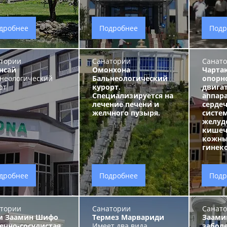
дробнее
Подробнее
Подр
тории
Санатории
Санат
нсай
Омонхона
Чарта
неологический
Бальнеологический
опорн
рт
курорт.
двига
Специализируется на
аппар
лечение печени и
сердеч
желчного пузыря.
систе
желуд
кишеч
кожны
гинек
дробнее
Подробнее
Подр
тории
Санатории
Санат
м Заамин Шифо
Термез Марвариди
Заами
ечно-сосудистая
Имеет два вида
забол