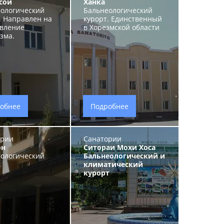
сой
Ханка
ологический
Бальнеологический
. Направлен на
курорт. Единственный
вление
в Хорезмской области
зма.
обнее
Подробнее
ории
Санатории
он
Ситораи Мохи Хоса
ологический
Бальнеологический и
.
климатический
курорт