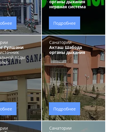
органы дыхания
нервная система
обнее
Подробнее
ории
Санатории
ог Гулшани
Акташ Шабода
источник
органы дыхания
альной воды
ром)
обнее
Подробнее
ории
Санатории