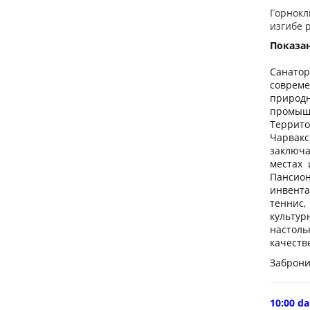
Горнокл
изгибе 
Показан
Санатор
соврем
природн
промыш
Террито
Чарвакс
заключа
местах 
Пансион
инвента
теннис,
культур
настоль
качеств
Заброни
10:00 da