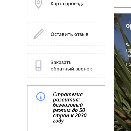
Карта проезда
о
Оставить отзыв
За
Го
"А
Заказать
По
обратный звонок
Стратегия
развития:
безвизовый
режим до 50
стран к 2030
году