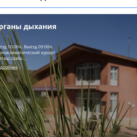
рганы дыхания
езд 10:00ч. Выезд 09:00ч.
рноклиматический курорт
кташ Шабо...
дробнее