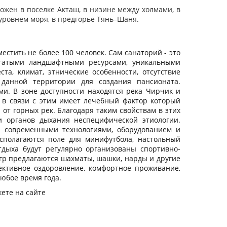
ожен в поселке Акташ, в низине между холмами, в
 уровнем моря, в предгорье Тянь–Шаня.
стить не более 100 человек. Сам санаторий - это
огатыми ландшафтными ресурсами, уникальными
, климат, этнические особенности, отсутствие
данной территории для создания пансионата.
и. В зоне доступности находятся река Чирчик и
 в связи с этим имеет лечебный фактор который
 от горных рек. Благодаря таким свойствам в этих
и органов дыхания неспецифической этиологии.
ы современными технологиями, оборудованием и
сполагаются поле для минифутбола, настольный
тдыха будут регулярно организованы спортивно-
гр предлагаются шахматы, шашки, нарды и другие
ктивное оздоровление, комфортное проживание,
юбое время года.
жете на сайте