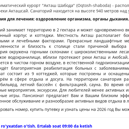
иматический курорт "Акташ Шабода" (Oqtosh-shaboda) - распол
реки Акташсай. Санаторий находится на высоте 940 метров над
ия для лечения: оздоровление организма, органы дыхания
.
ий занимает территорию в 2 гектара и может одновременно вме
енный корпус и коттеджи. Местность Акташ располагает б
ыми и лечебными факторами. Прекрасные ландшафтные места
ленности и близость к столице стали причиной выбора 
рия окружена горными склонами с широколиственными лесам
кое водохранилище, вблизи протекают реки Акташ и Аюбсай,
ется в чистом горном воздухе, в естественной гидроионизации
идёт благоприятная реабилитация больных с заболеваниям
ат состоит из 9 коттеджей, которые построены и оснащен
рём в сфере отдыха и досуга. На территории санатория ра
 бильярд, летний бассейн с фильтрацией, сауна. Во время о
ные мероприятия, экскурсии. Для любителей менее активных и
ные игры. Пансионат предлагает Вам и Вашим близким эффе
енное обслуживание и разнообразие активных видов отдыха в л
ровать номер, купить путевку и узнать цены на 2026 год Вы мо
 ro'yxatdan o'tish. Ertalab soat 09:00 da ketish