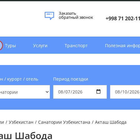
Заказать
обратный звонок
+998 71 202-1
Туры
Услуги
Транспорт
Полезная инфо
н / курорт / отель
Период поездки
ли
/
Узбекистан
/
Санатории Узбекистана
/
Акташ Шабода
аш Шабода