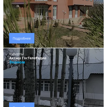
Подробнее
Курорты
Акташ ГосТелеРадио
Эконом