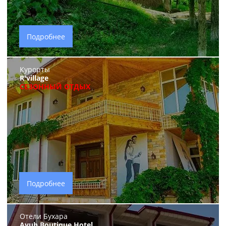
Подробнее
Курорты
R'village
СЕЗОННЫЙ ОТДЫХ
Подробнее
Отели Бухара
Ayub Boutique Hotel