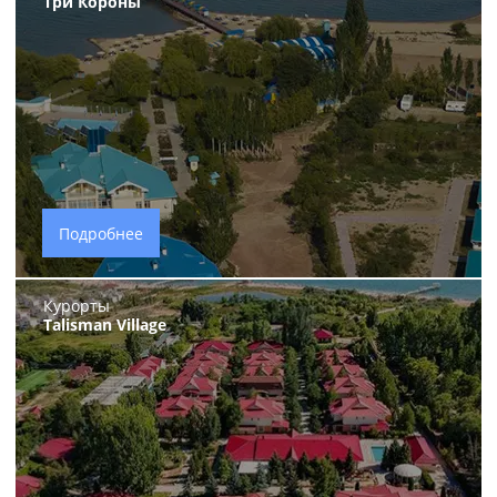
Три Короны
Подробнее
Курорты
Talisman Village