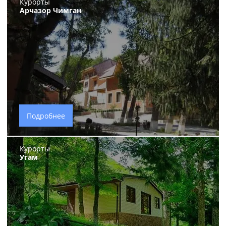
Курорты
Арчазор Чимган
Подробнее
Курорты
Угам