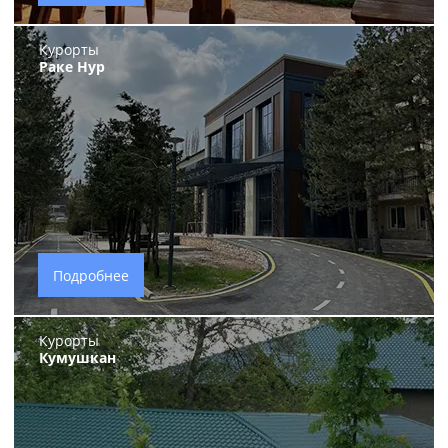
Курорты
Раке Нур
Подробнее
Курорты
Кумушкан