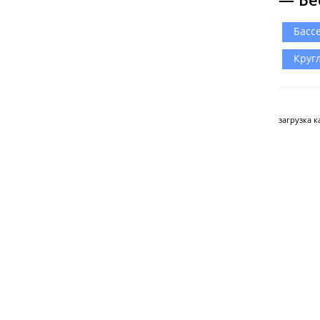
Басс
Круг
загрузка ка