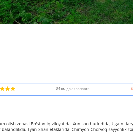
84 км до аэропорта
4
m olish zonasi Bo'stonliq viloyatida, Xumsan hududida, Ugam dary
 balandlikda, Tyan-Shan etaklarida, Chimyon-Chorvoq sayyohlik zo