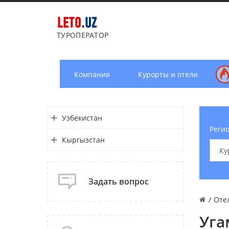
LETO
.
UZ
ТУРОПЕРАТОР
Компания
Курорты и отели
Узбекистан
Регио
Кыргызстан
Задать вопрос
/
Оте
Уга