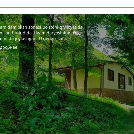
am dam olish zonasi Bo'stonliq viloyatida,
msan hududida, Ugam daryosining o'ng
monida joylashgan. U dengiz sat...
дробнее