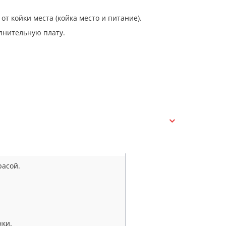
от койки места (койка место и питание).
лнительную плату.
расой.
чки.