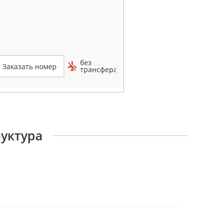
без
Заказать номер
трансфера
руктура