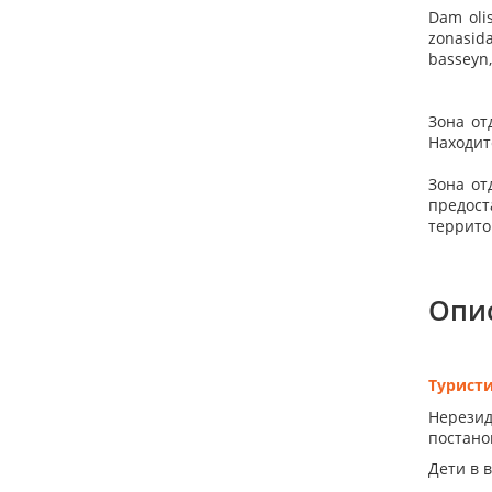
Dam olis
zonasida
basseyn,
Зона от
Находит
Зона от
предост
террито
Опи
Турист
Нерезид
постанов
Дети в 