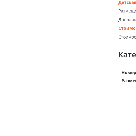
Детска
Размещен
Дополни
Стоимо
Стоимос
Кат
Номе
Разме