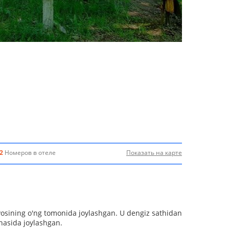
2
Номеров в отеле
Показать на карте
osining o'ng tomonida joylashgan. U dengiz sathidan
nasida joylashgan.