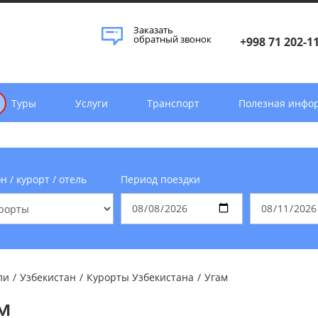
Заказать
обратный звонок
+998 71 202-1
Туры
Услуги
Транспорт
Полезная инфо
н / курорт / отель
Период поездки
ли
/
Узбекистан
/
Курорты Узбекистана
/
Угам
м