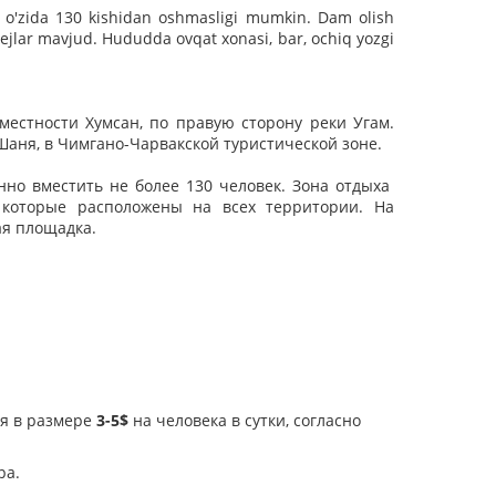
g o'zida 130 kishidan oshmasligi mumkin. Dam olish
jlar mavjud. Hududda ovqat xonasi, bar, ochiq yozgi
местности Хумсан, по правую сторону реки Угам.
Шаня, в Чимгано-Чарвакской туристической зоне.
но вместить не более 130 человек. Зона отдыха
 которые расположены на всех территории. На
кая площадка.
ия в размере
3-5$
на человека в сутки, согласно
ра.