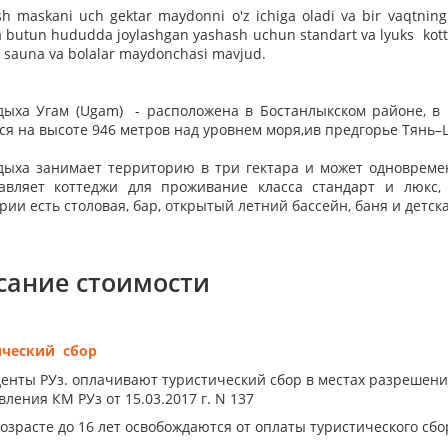
h maskani uch gektar maydonni o'z ichiga oladi va bir vaqtnin
 butun hududda joylashgan yashash uchun standart va lyuks kotte
 sauna va bolalar maydonchasi mavjud.
дыха Угам (Ugam) - расположена в Бостанлыкском районе, в 
ся на высоте 946 метров над уровнем моря,ив предгорье Тянь–
дыха занимает территорию в три гектара и может одновремен
авляет коттеджи для проживание класса стандарт и люкс,
рии есть столовая, бар, открытый летний бассейн, баня и детс
сание стоимости
ический сбор
енты РУз. оплачивают туристический сбор в местах разрешен
ления КМ РУз от 15.03.2017 г. N 137
возрасте до 16 лет освобождаются от оплаты туристического сбо