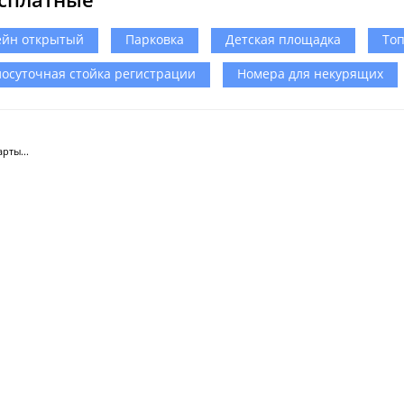
ейн открытый
Парковка
Детская площадка
То
лосуточная стойка регистрации
Номера для некурящих
рты...