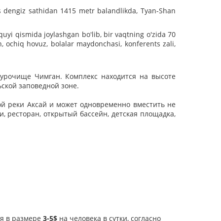
s dengiz sathidan 1415 metr balandlikda, Tyan-Shan
uyi qismida joylashgan bo'lib, bir vaqtning o'zida 70
n, ochiq hovuz, bolalar maydonchasi, konferents zali,
 урочище Чимган. Комплекс находится на высоте
ьской заповедной зоне.
ой реки Аксай и может одновременно вместить не
и, ресторан, открытый бассейн, детская площадка,
ия в размере
3-5$
на человека в сутки, согласно