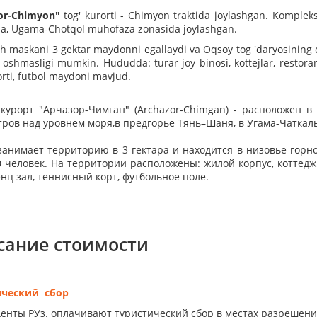
or-Chimyon"
tog' kurorti - Chimyon traktida joylashgan. Komplek
da, Ugama-Chotqol muhofaza zonasida joylashgan.
h maskani 3 gektar maydonni egallaydi va Oqsoy tog 'daryosining q
 oshmasligi mumkin. Hududda: turar joy binosi, kottejlar, restora
orti, futbol maydoni mavjud.
курорт "Арчазор-Чимган" (Archazor-Chimgan) - расположен в
тров над уровнем моря,в предгорье Тянь–Шаня, в Угама-Чаткал
занимает территорию в 3 гектара и находится в низовье горн
0 человек. На территории расположены: жилой корпус, коттедж
нц зал, теннисный корт, футбольное поле.
сание стоимости
ический сбор
енты РУз. оплачивают туристический сбор в местах разрешен