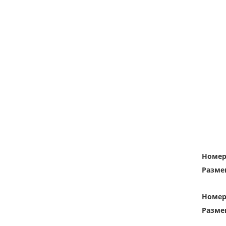
Номе
Разме
Номе
Разме