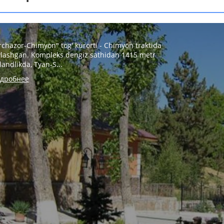
rchazor-Chimyon" tog' kurorti - Chimyon traktida
ylashgan. Kompleks dengiz sathidan 1415 metr
landlikda, Tyan-S...
дробнее