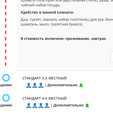
Кровати полуторки или двуспальная (TWIN), шкаф, зе
чайный набор посуды.
Удобство в ванной комнате:
Душ, туалет, зеркало, набор полотенец (для рук, ба
(шампунь, мыло, туалетная бумага).
В стоимость включено: проживание, завтрак.
р
СТАНДАРТ 3-Х МЕСТНЫЙ
щение:
|
Дополнительно
:
р
СТАНДАРТ 4-Х МЕСТНЫЙ
щение:
|
Дополнительно
: