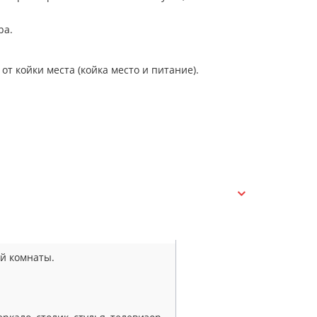
ра.
от койки места (койка место и питание).
й комнаты.