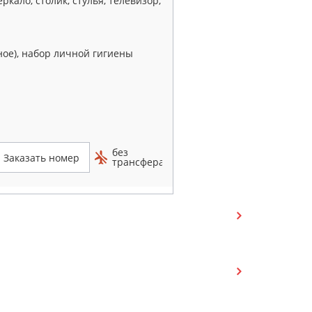
ркало, столик, стулья, телевизор,
нное), набор личной гигиены
без
Заказать номер
трансфера