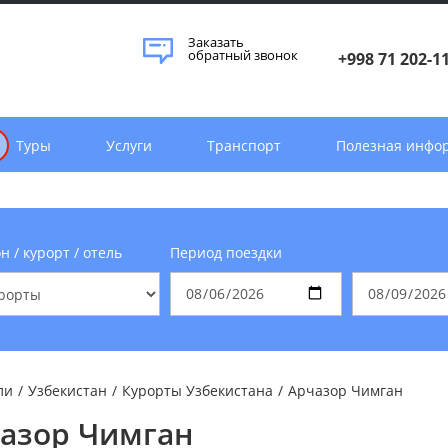
Заказать
обратный звонок
+998 71 202-1
Туры
Услуги
Транспорт
Полезная инфо
н / курорт / отель
Период поездки
ли
/
Узбекистан
/
Курорты Узбекистана
/
Арчазор Чимган
азор Чимган