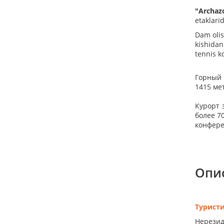
"Archaz
etaklari
Dam olis
kishidan
tennis k
Горный 
1415 ме
Курорт 
более 7
конфере
Опи
Турист
Нерезид