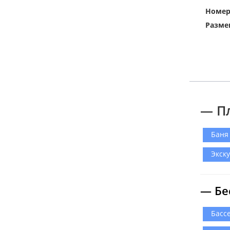
Номе
Разме
— П
Баня
Экск
— Бе
Басс