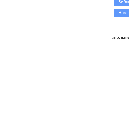
Библ
Номе
загрузка ка