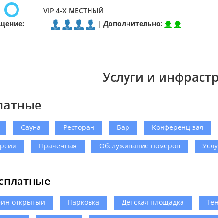
р
VIP 4-Х МЕСТНЫЙ
щение:
|
Дополнительно
:
Услуги и инфраст
латные
Сауна
Ресторан
Бар
Конференц зал
урсии
Прачечная
Обслуживание номеров
Услу
сплатные
ейн открытый
Парковка
Детская площадка
Тен