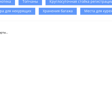
иотека
Топчаны
Круглосуточная стойка регистраци
ра для некурящих
Хранения багажа
Места для куре
рты...