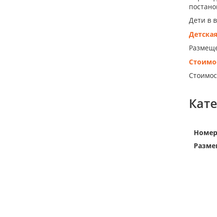
постанов
Дети в 
Детска
Размещен
Стоимо
Стоимос
Кат
Номе
Разме