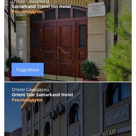
Отели Самарканд
Samarkand Travel Inn Hotel
Рекомендуем
Подробнее
Отели Самарканд
Orient Star Samarkand Hotel
Рекомендуем