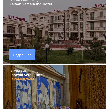
Karvon Samarkand Hotel
Подробнее
Отели Самарканд
Caravan Serail Hotel
Рекомендуем