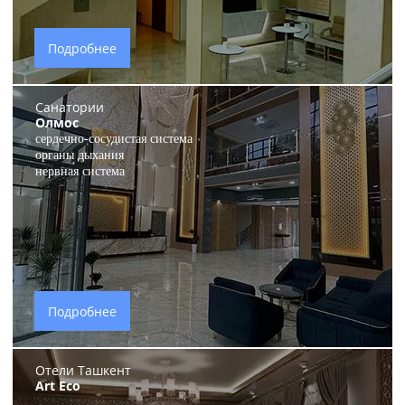
Подробнее
Санатории
Олмос
сердечно-сосудистая система
органы дыхания
нервная система
Подробнее
Отели Ташкент
Art Eco