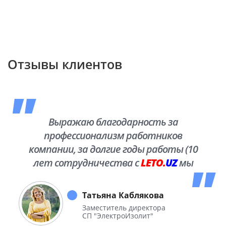
Отзывы клиентов
Выражаю благодарность за
профессионализм работников
компании, за долгие годы работы (10
лет сотрудничества с
LETO.
UZ
мы
побывали во многих уголках нашей
необъятной Родины.
Татьяна Каблякова
Заместитель директора
СП "ЭлектроИзолит"