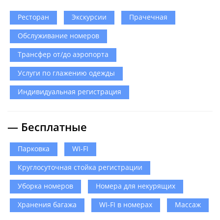
Ресторан
Экскурсии
Прачечная
Обслуживание номеров
Трансфер от/до аэропорта
Услуги по глажению одежды
Индивидуальная регистрация
— Бесплатные
Парковка
WI-FI
Круглосуточная стойка регистрации
Уборка номеров
Номера для некурящих
Хранения багажа
WI-FI в номерах
Массаж