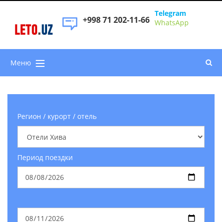
Telegram
+998 71 202-11-66
WhatsApp
LETO
.
UZ
Меню
Регион / курорт / отель
Период поездки