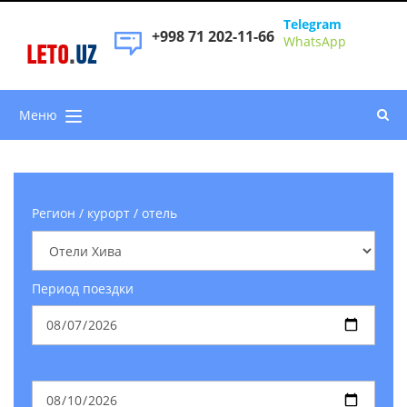
Telegram
+998 71 202-11-66
WhatsApp
LETO
.
UZ
Меню
Регион / курорт / отель
Период поездки