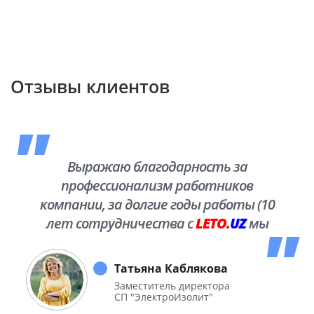
Отзывы клиентов
Выражаю благодарность за
профессионализм работников
компании, за долгие годы работы (10
лет сотрудничества с
LETO.
UZ
мы
побывали во многих уголках нашей
необъятной Родины.
Татьяна Каблякова
Заместитель директора
СП "ЭлектроИзолит"