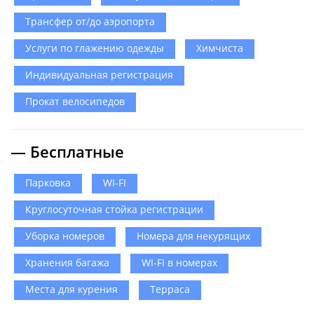
Трансфер от/до аэропорта
Услуги по глажению одежды
Химчиста
Индивидуальная регистрация
Прокат велосипедов
— Бесплатные
Парковка
WI-FI
Круглосуточная стойка регистрации
Уборка номеров
Номера для некурящих
Хранения багажа
WI-FI в номерах
Места для курения
Терраса