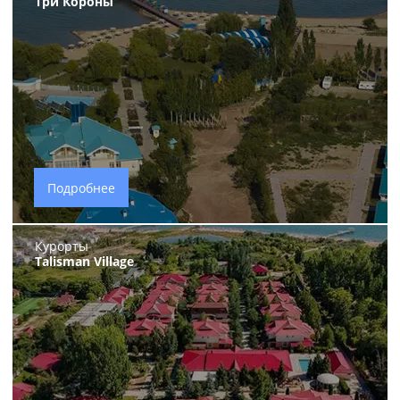
Три Короны
Подробнее
Курорты
Talisman Village