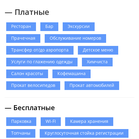
— Платные
Ресторан
Бар
Экскурсии
Прачечная
Обслуживание номеров
Трансфер от/до аэропорта
Детское меню
Услуги по глажению одежды
Химчиста
Салон красоты
Кофемашина
Прокат велосипедов
Прокат автомобилей
— Бесплатные
Парковка
WI-FI
Камера хранения
Топчаны
Круглосуточная стойка регистрации