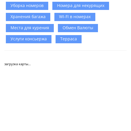
Уборка номеров
Номера для некурящих
Хранения багажа
WI-FI в номерах
Места для курения
Обмен Валюты
Услуги консьержа
Терраса
загрузка карты...