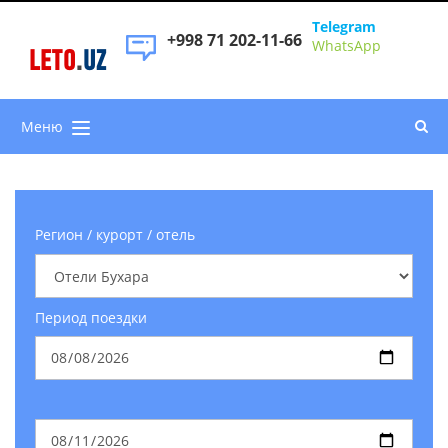
Telegram
+998 71 202-11-66
WhatsApp
LETO
.
UZ
Меню
Регион / курорт / отель
Период поездки