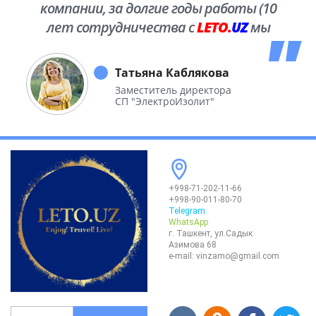
компании, за долгие годы работы (10
лет сотрудничества с
LETO.
UZ
мы
побывали во многих уголках нашей
необъятной Родины.
Татьяна Каблякова
Заместитель директора
СП "ЭлектроИзолит"
+998-71-202-11-66
+998-90-011-80-70
Telegram
WhatsApp
г. Ташкент, ул.Садык
Азимова 68
e-mail:
vinzamo@gmail.com