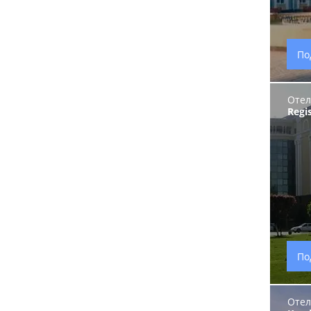
По
Отел
Regi
По
Отел