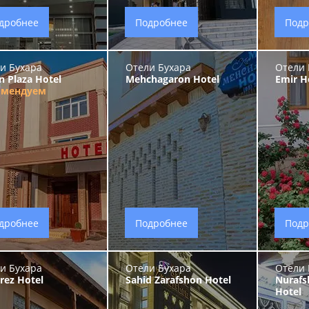
дробнее
Подробнее
Подр
и Бухара
Отели Бухара
Отели 
n Plaza Hotel
Mehchagaron Hotel
Emir H
омендуем
дробнее
Подробнее
Подр
и Бухара
Отели Бухара
Отели 
rez Hotel
Sahid Zarafshon Hotel
Nurafs
Hotel