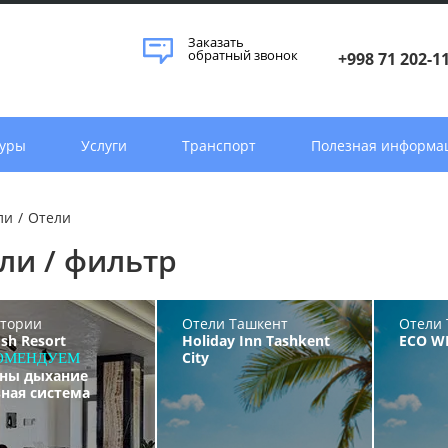
Заказать
обратный звонок
+998 71 202-1
уры
Услуги
Транспорт
Полезная информа
ли
/
Отели
ли / фильтр
тории
Отели Ташкент
Отели 
sh Resort
Holiday Inn Tashkent
ECO W
City
ОМЕНДУЕМ
аны дыхание
ная система