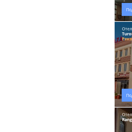
По
Отел
Turo
Рек
По
Отел
Rang