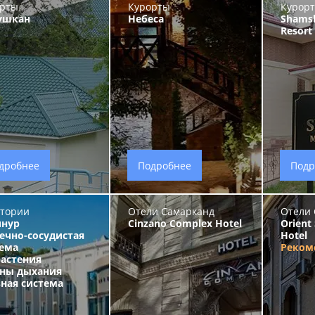
рты
Курорты
Курор
ушкан
Небеса
Shams
Resort
дробнее
Подробнее
Подр
тории
Отели Самарканд
Отели 
инур
Cinzano Complex Hotel
Orient
ечно-сосудистая
Hotel
ема
Реком
растения
аны дыхания
ная система