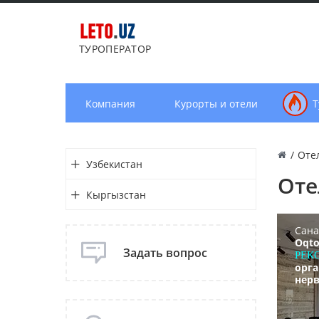
LETO
.
UZ
ТУРОПЕРАТОР
Компания
Курорты и отели
Т
/
Оте
Узбекистан
Оте
Кыргызстан
Сана
Oqto
Задать вопрос
РЕК
орг
нерв