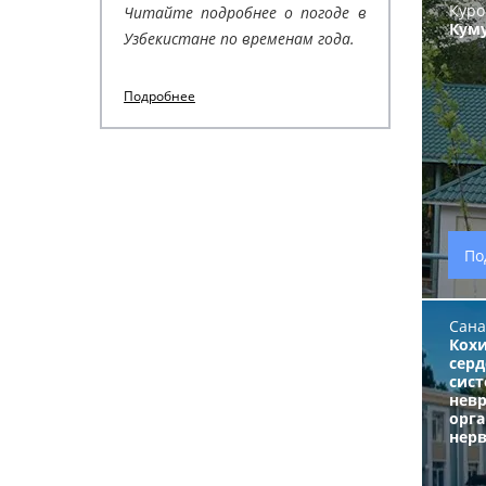
Куро
Читайте подробнее о погоде в
Кум
Узбекистане по временам года.
Подробнее
По
Сана
Кох
серд
сист
нев
орг
нерв