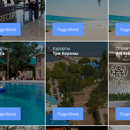
дробнее
Подробнее
Подр
рты
Курорты
Отели 
га
Три Короны
Art Ec
дробнее
Подробнее
Подр