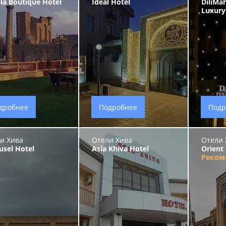
la Boutique Hotel
Ideal Hotel
DiliMa
Luxury
дробнее
Подробнее
Подр
и Хива
Отели Хива
Отели 
usel Hotel
Asia Khiva Hotel
Orient 
Реком