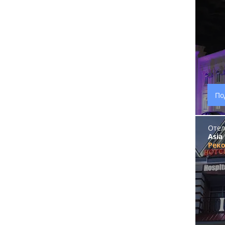
По
Отел
Asia
Рек