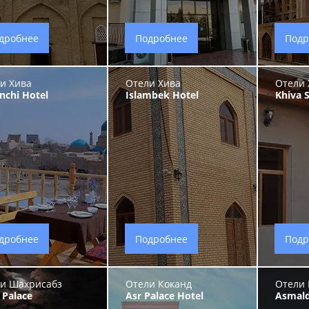
дробнее
Подробнее
Подр
и Хива
Отели Хива
Отели 
nchi Hotel
Islambek Hotel
Khiva 
дробнее
Подробнее
Подр
и Шахрисабз
Отели Коканд
Отели 
 Palace
Asr Palace Hotel
Asmald