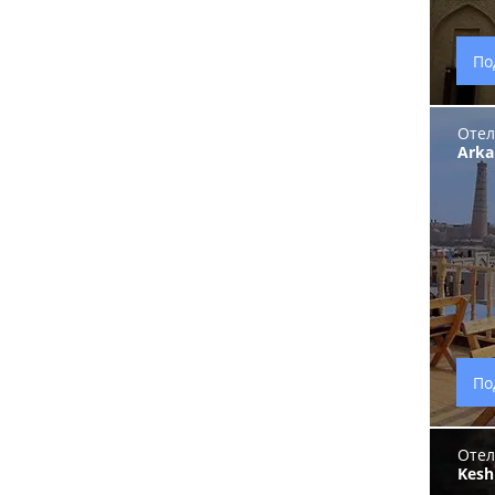
По
Отел
Arka
По
Отел
Kesh