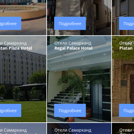
дробнее
Подробнее
Подр
и Самарканд
Отели Самарканд
Отели 
stan Plaza Hotel
Regal Palace Hotel
Platan
дробнее
Подробнее
Подр
и Самарканд
Отели Самарканд
Отели 