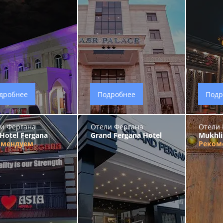
дробнее
Подробнее
Подр
и Фергана
Отели Фергана
Отели 
 Hotel Fergana
Grand Fergana Hotel
Mukhli
омендуем
Реком