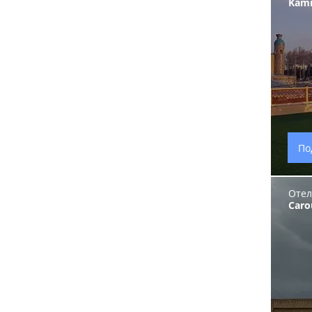
Kami
По
Отел
Caro