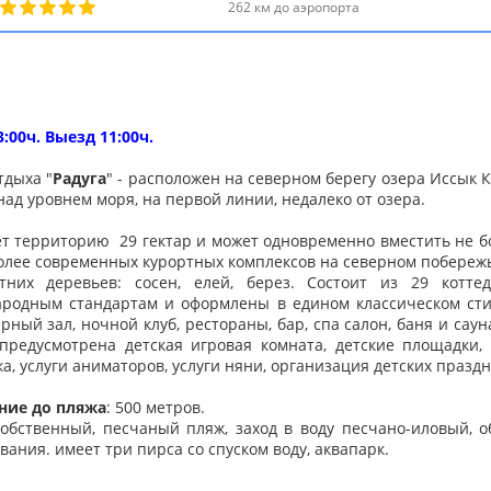
262 км до аэропорта
3:00ч. Выезд 11:00ч.
тдыха "
Радуга
" - расположен на северном берегу озера Иссык К
над уровнем моря, на первой линии, недалеко от озера.
т территорию 29 гектар и может одновременно вместить не бо
олее современных курортных комплексов на северном побережь
тних деревьев: сосен, елей, берез. Состоит из
29 котте
родным стандартам и оформлены в едином классическом стил
рный зал, ночной клуб, рестораны, бар, спа салон, баня и саун
предусмотрена детская игровая комната, детские площадки, 
ка, услуги аниматоров, услуги няни, организация детских праздн
ние до пляжа
: 500 метров.
Собственный, песчаный пляж, заход в воду песчано-иловый, 
вания. имеет три пирса со спуском воду, аквапарк.