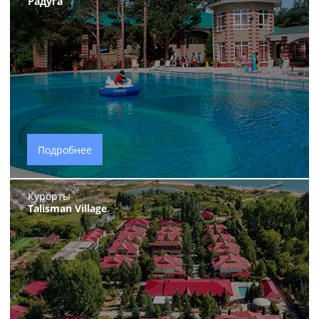
Радуга
Подробнее
Курорты
Talisman Village