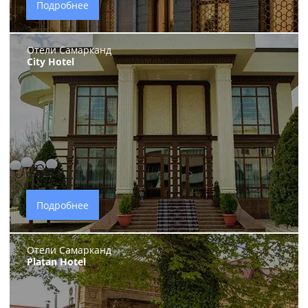
Подробнее
Отели Самарканд
City Hotel
Подробнее
Отели Самарканд
Platan Hotel