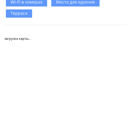
WI-FI в номерах
Места для курения
Терраса
загрузка карты...