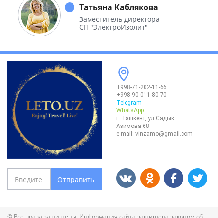
необъятной Родины.
Татьяна Каблякова
Заместитель директора
СП "ЭлектроИзолит"
+998-71-202-11-66
+998-90-011-80-70
Telegram
WhatsApp
г. Ташкент, ул.Садык
Азимова 68
e-mail:
vinzamo@gmail.com
Отправить
© Все права защищены. Информация сайта защищена законом об