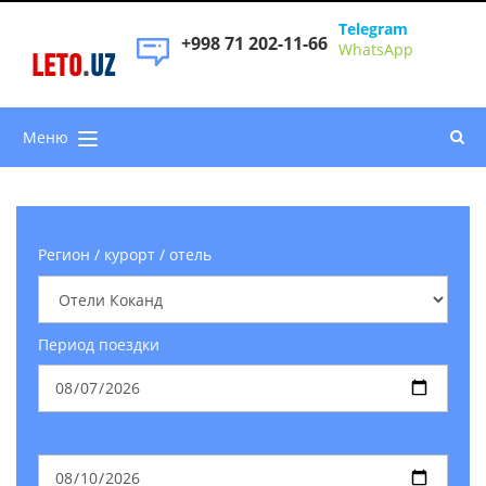
Telegram
+998 71 202-11-66
WhatsApp
LETO
.
UZ
Меню
Регион / курорт / отель
Период поездки