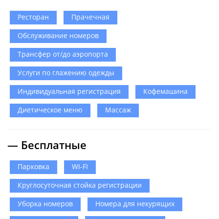
Ресторан
Прачечная
Обслуживание номеров
Трансфер от/до аэропорта
Услуги по глажению одежды
Индивидуальная регистрация
Кофемашина
Диетическое меню
Массаж
— Бесплатные
Парковка
WI-FI
Круглосуточная стойка регистрации
Уборка номеров
Номера для некурящих