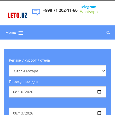
Telegram
+998 71 202-11-66
WhatsApp
LETO
.
UZ
Меню
Регион / курорт / отель
Период поездки