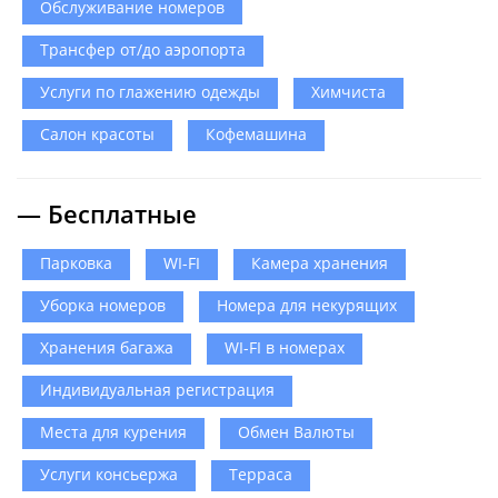
Обслуживание номеров
Трансфер от/до аэропорта
Услуги по глажению одежды
Химчиста
Салон красоты
Кофемашина
— Бесплатные
Парковка
WI-FI
Камера хранения
Уборка номеров
Номера для некурящих
Хранения багажа
WI-FI в номерах
Индивидуальная регистрация
Места для курения
Обмен Валюты
Услуги консьержа
Терраса