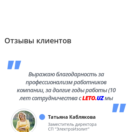
Отзывы клиентов
Выражаю благодарность за
профессионализм работников
компании, за долгие годы работы (10
лет сотрудничества с
LETO.
UZ
мы
побывали во многих уголках нашей
необъятной Родины.
Татьяна Каблякова
Заместитель директора
СП "ЭлектроИзолит"