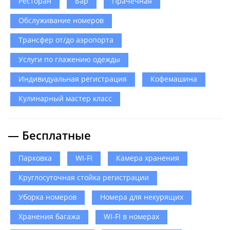
Ресторан
Бар
Прачечная
Обслуживание номеров
Трансфер от/до аэропорта
Услуги по глажению одежды
Индивидуальная регистрация
Кофемашина
Кулинарный мастер класс
— Бесплатные
Парковка
WI-FI
Камера хранения
Круглосуточная стойка регистрации
Уборка номеров
Номера для некурящих
Хранения багажа
WI-FI в номерах