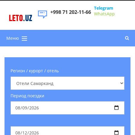
Telegram
+998 71 202-11-66
WhatsApp
LETO
.
UZ
Меню
Регион / курорт / отель
Период поездки