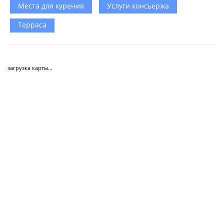
Места для курения
Услуги консьержа
Терраса
загрузка карты...