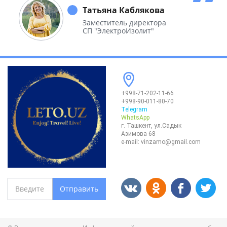
необъятной Родины.
Татьяна Каблякова
Заместитель директора
СП "ЭлектроИзолит"
+998-71-202-11-66
+998-90-011-80-70
Telegram
WhatsApp
г. Ташкент, ул.Садык
Азимова 68
e-mail:
vinzamo@gmail.com
Отправить