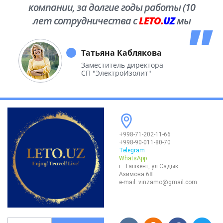
компании, за долгие годы работы (10
лет сотрудничества с
LETO.
UZ
мы
побывали во многих уголках нашей
необъятной Родины.
Татьяна Каблякова
Заместитель директора
СП "ЭлектроИзолит"
+998-71-202-11-66
+998-90-011-80-70
Telegram
WhatsApp
г. Ташкент, ул.Садык
Азимова 68
e-mail:
vinzamo@gmail.com