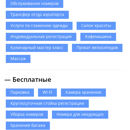
Обслуживание номеров
Трансфер от/до аэропорта
Услуги по глажению одежды
Салон красоты
Индивидуальная регистрация
Кофемашина
Кулинарный мастер класс
Прокат велосипедов
Массаж
— Бесплатные
Парковка
WI-FI
Камера хранения
Круглосуточная стойка регистрации
Уборка номеров
Номера для некурящих
Хранения багажа