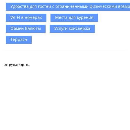
Удобства для гостей с ограниченными физическими возм
WI-FI в номерах
Места для курения
Обмен Валюты
Услуги консьержа
Терраса
загрузка карты...