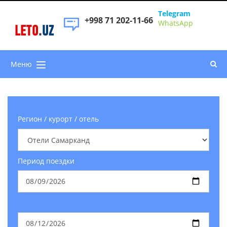
Telegram
+998 71 202-11-66
WhatsApp
LETO
.
UZ
Меню
Регион / курорт / отель
Период поездки