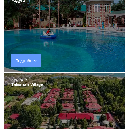
Радуга
Подробнее
Курорты
Talisman Village