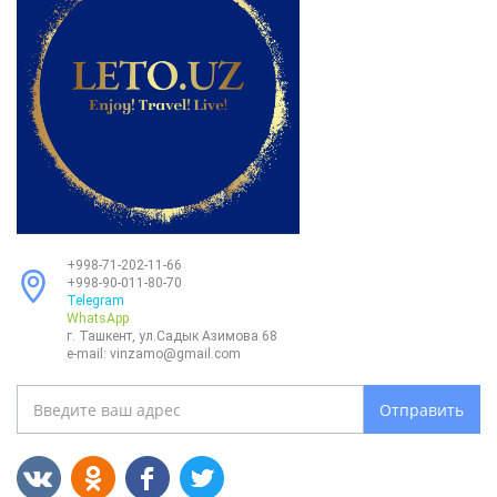
+998-71-202-11-66
+998-90-011-80-70
Telegram
WhatsApp
г. Ташкент, ул.Садык Азимова 68
e-mail:
vinzamo@gmail.com
Отправить