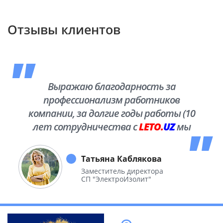
Отзывы клиентов
Выражаю благодарность за
профессионализм работников
компании, за долгие годы работы (10
лет сотрудничества с
LETO.
UZ
мы
побывали во многих уголках нашей
необъятной Родины.
Татьяна Каблякова
Заместитель директора
СП "ЭлектроИзолит"