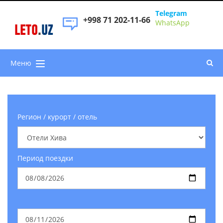
Telegram
+998 71 202-11-66
WhatsApp
LETO
.
UZ
Меню
Регион / курорт / отель
Период поездки