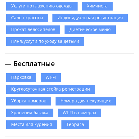
Услуги по глажению одежды
Химчиста
Салон красоты
Индивидуальная регистрация
Прокат велосипедов
Диетическое меню
Няня/услуги по уходу за детьми
— Бесплатные
Парковка
WI-FI
Круглосуточная стойка регистрации
Уборка номеров
Номера для некурящих
Хранения багажа
WI-FI в номерах
Места для курения
Терраса