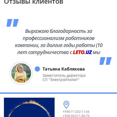
Отзывы клиентов
Выражаю благодарность за
профессионализм работников
компании, за долгие годы работы (10
лет сотрудничества с
LETO.
UZ
мы
побывали во многих уголках нашей
необъятной Родины.
Татьяна Каблякова
Заместитель директора
СП "ЭлектроИзолит"
+998-71-202-11-66
+998-90-011-80-70