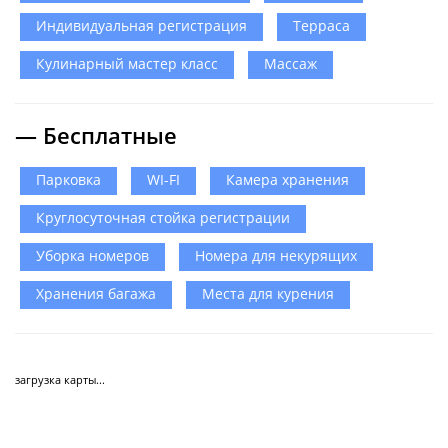
Индивидуальная регистрация
Терраса
Кулинарный мастер класс
Массаж
— Бесплатные
Парковка
WI-FI
Камера хранения
Круглосуточная стойка регистрации
Уборка номеров
Номера для некурящих
Хранения багажа
Места для курения
загрузка карты...