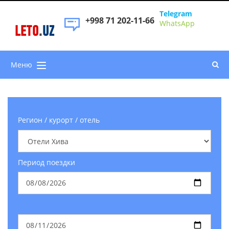
Telegram
+998 71 202-11-66
WhatsApp
LETO
.
UZ
Меню
Регион / курорт / отель
Период поездки