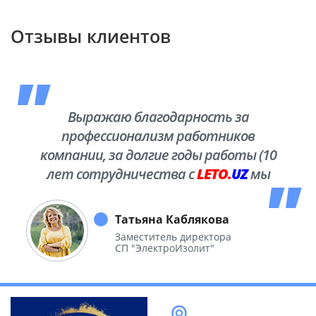
Отзывы клиентов
Выражаю благодарность за
профессионализм работников
компании, за долгие годы работы (10
лет сотрудничества с
LETO.
UZ
мы
побывали во многих уголках нашей
необъятной Родины.
Татьяна Каблякова
Заместитель директора
СП "ЭлектроИзолит"