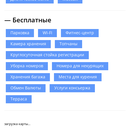
— Бесплатные
Парковка
WI-FI
Фитнес-центр
Камера хранения
Топчаны
Круглосуточная стойка регистрации
Уборка номеров
Номера для некурящих
Хранения багажа
Места для курения
Обмен Валюты
Услуги консьержа
Терраса
загрузка карты...