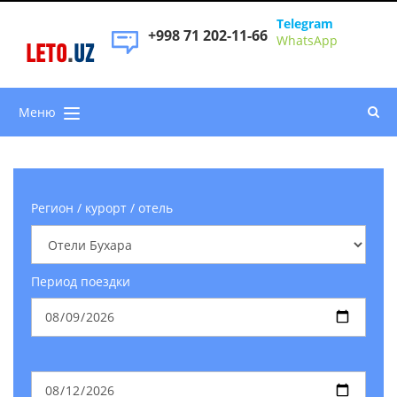
Telegram
+998 71 202-11-66
WhatsApp
LETO
.
UZ
Меню
Регион / курорт / отель
Период поездки