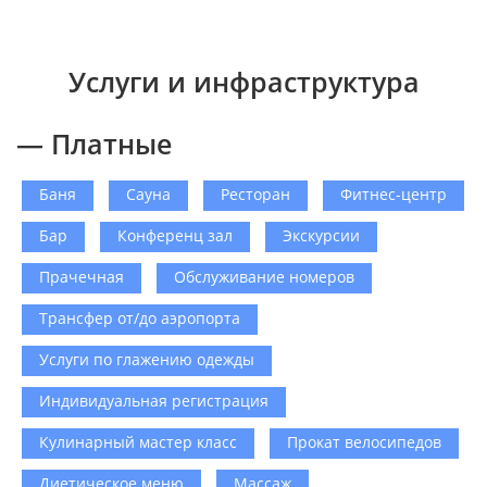
Услуги и инфраструктура
— Платные
Баня
Сауна
Ресторан
Фитнес-центр
Бар
Конференц зал
Экскурсии
Прачечная
Обслуживание номеров
Трансфер от/до аэропорта
Услуги по глажению одежды
Индивидуальная регистрация
Кулинарный мастер класс
Прокат велосипедов
Диетическое меню
Массаж