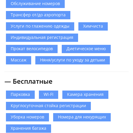
Обслуживание номеров
Трансфер от/до аэропорта
Услуги по глажению одежды
Химчиста
Индивидуальная регистрация
Прокат велосипедов
Диетическое меню
Массаж
Няня/услуги по уходу за детьми
— Бесплатные
Парковка
WI-FI
Камера хранения
Круглосуточная стойка регистрации
Уборка номеров
Номера для некурящих
Хранения багажа