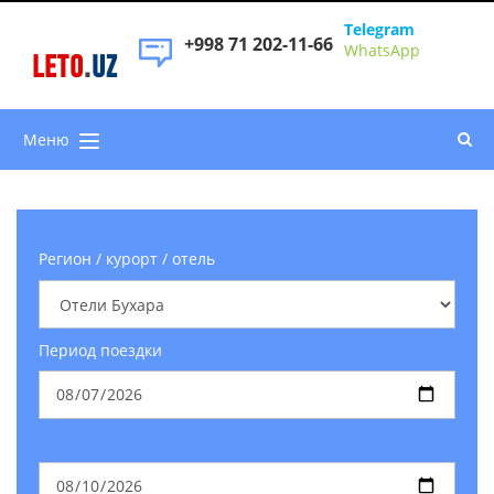
Telegram
+998 71 202-11-66
WhatsApp
LETO
.
UZ
Меню
Регион / курорт / отель
Период поездки