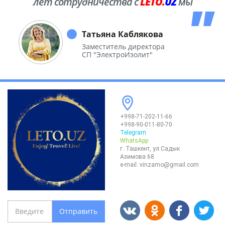
лет сотрудничества с
LETO.
UZ
мы
побывали во многих уголках нашей
необъятной Родины.
Татьяна Каблякова
Заместитель директора
СП "ЭлектроИзолит"
+998-71-202-11-66
+998-90-011-80-70
Telegram
WhatsApp
г. Ташкент, ул.Садык
Азимова 68
e-mail:
vinzamo@gmail.com
Отправить