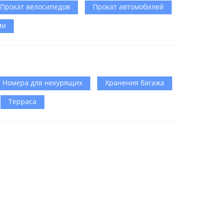
Прокат велосипедов
Прокат автомобилей
ми
Номера для некурящих
Хранения багажа
Терраса