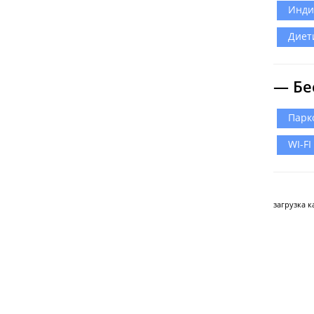
Инди
Диет
— Бе
Парк
WI-FI
загрузка ка