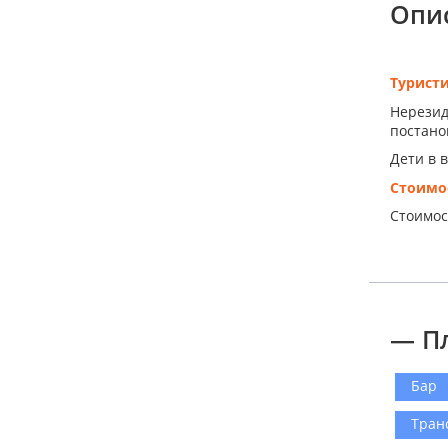
Опи
Турист
Нерезид
постанов
Дети в 
Стоимо
Стоимос
— П
Бар
Тран