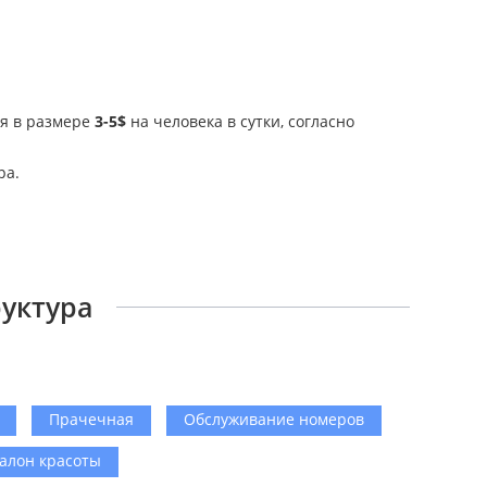
ия в размере
3-5$
на человека в сутки, согласно
ра.
руктура
Прачечная
Обслуживание номеров
алон красоты