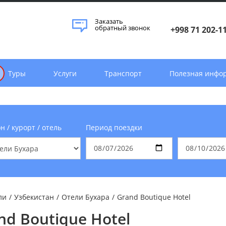
Заказать
обратный звонок
+998 71 202-1
Туры
Услуги
Транспорт
Полезная инфо
н / курорт / отель
Период поездки
ли
/
Узбекистан
/
Отели Бухара
/
Grand Boutique Hotel
nd Boutique Hotel