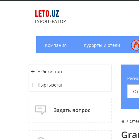
LETO
.
UZ
ТУРОПЕРАТОР
Компания
Курорты и отели
Узбекистан
Регио
Кыргызстан
Задать вопрос
/
Оте
Gra