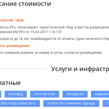
сание стоимости
ический сбор
енты РУз. оплачивают туристический сбор в местах разрешен
ления КМ РУз от 15.03.2017 г. N 137
возрасте до 16 лет освобождаются от оплаты туристического сбо
сть размещения
ть номеров указана за номер в сутки, согласно размещения.
Услуги и инфраст
латные
Бильярд
Ночной клуб
Экскурсии
Караоке
сфер от/до аэропорта
Услуги по глажению одежды
С