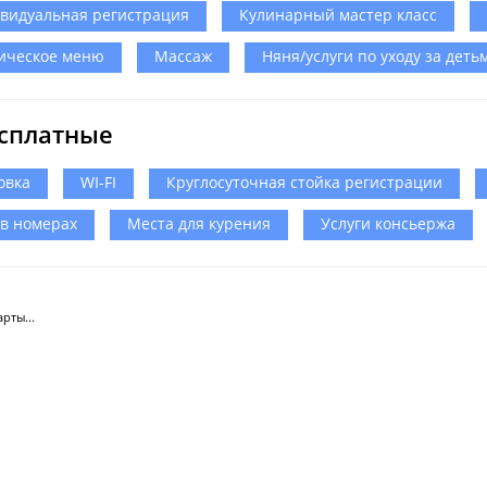
видуальная регистрация
Кулинарный мастер класс
ическое меню
Массаж
Няня/услуги по уходу за деть
сплатные
овка
WI-FI
Круглосуточная стойка регистрации
 в номерах
Места для курения
Услуги консьержа
рты...