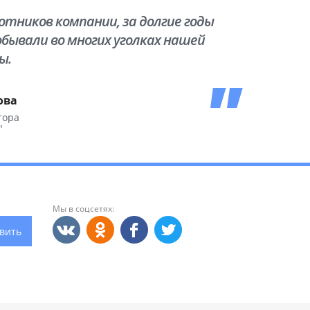
тников компании, за долгие годы
бывали во многих уголках нашей
ы.
ова
тора
"
Мы в соцсетях:
вить