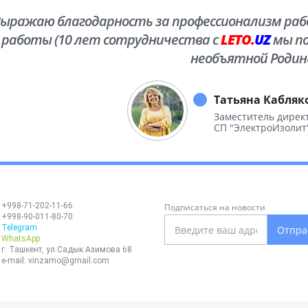
ыражаю благодарность за профессионализм рабо
работы (10 лет сотрудничества с
LETO.
UZ
мы по
необъятной Родин
Татьяна Кабляк
Заместитель дирек
СП "ЭлектроИзолит
+998-71-202-11-66
Подписаться на новости
+998-90-011-80-70
Telegram
Отпра
WhatsApp
г. Ташкент, ул.Садык Азимова 68
e-mail:
vinzamo@gmail.com