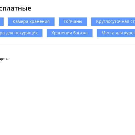
сплатные
Камера хранения
Топчаны
Круглосуточная с
ра для некурящих
Хранения багажа
Места для куре
рты...