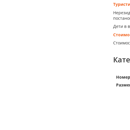
Турист
Нерезид
постанов
Дети в 
Стоимо
Стоимос
Кат
Номе
Разме