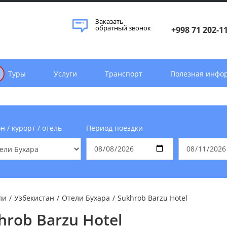
Заказать
обратный звонок
+998 71 202-1
Туры
Услуги
Транспорт
Полезная инфо
н / курорт / отель
Период поездки
ли
/
Узбекистан
/
Отели Бухара
/
Sukhrob Barzu Hotel
hrob Barzu Hotel