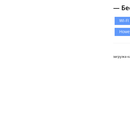
— Бе
WI-FI
Номе
загрузка ка