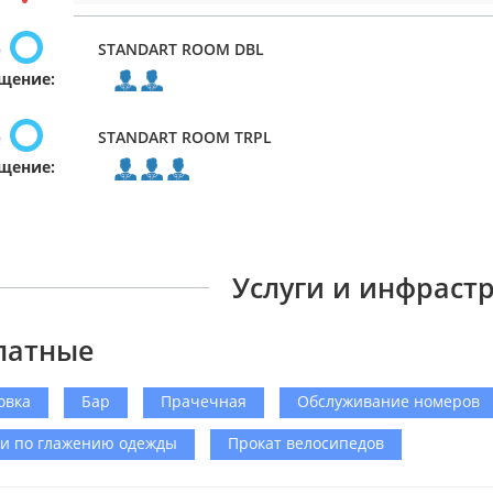
р
STANDART ROOM DBL
щение:
р
STANDART ROOM TRPL
щение:
Услуги и инфраст
латные
овка
Бар
Прачечная
Обслуживание номеров
ги по глажению одежды
Прокат велосипедов