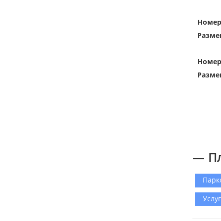
Номе
Разме
Номе
Разме
— П
Парк
Услу