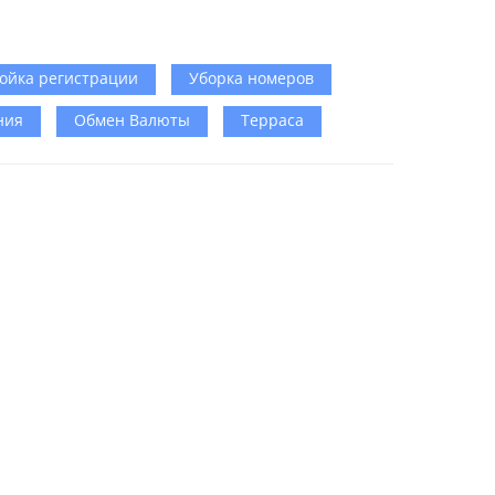
тойка регистрации
Уборка номеров
ния
Обмен Валюты
Терраса