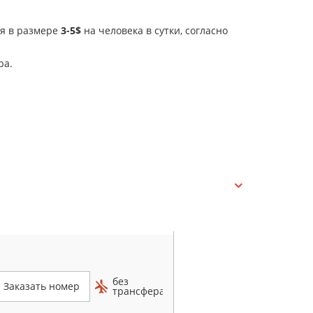
ия в размере
3-5$
на человека в сутки, согласно
ра.
без
Заказать номер
трансфера