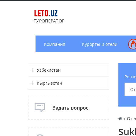
LETO
.
UZ
ТУРОПЕРАТОР
Компания
Курорты и отели
Узбекистан
Регио
Кыргызстан
Задать вопрос
/
Оте
Suk