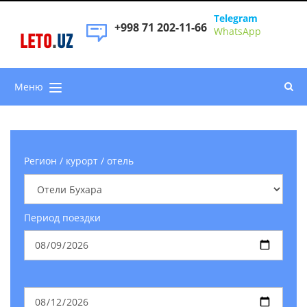
Telegram
+998 71 202-11-66
WhatsApp
LETO
.
UZ
Меню
Регион / курорт / отель
Период поездки