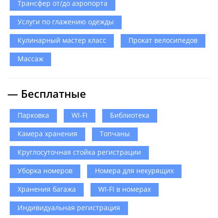
Трансфер от/до аэропорта
Услуги по глажению одежды
Кулинарный мастер класс
Прокат велосипедов
Массаж
— Бесплатные
Парковка
WI-FI
Библиотека
Камера хранения
Топчаны
Круглосуточная стойка регистрации
Уборка номеров
Номера для некурящих
Хранения багажа
WI-FI в номерах
Индивидуальная регистрация