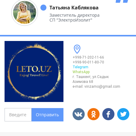
необъятной Родины.
Татьяна Каблякова
Заместитель директора
СП "ЭлектроИзолит"
+998-71-202-11-66
+998-90-011-80-70
Telegram
WhatsApp
г. Ташкент, ул.Садык
Азимова 68
e-mail:
vinzamo@gmail.com
Отправить