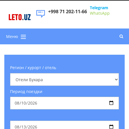
Telegram
+998 71 202-11-66
WhatsApp
LETO
.
UZ
Меню
Регион / курорт / отель
Период поездки