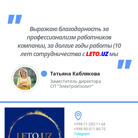
Выражаю благодарность за
профессионализм работников
компании, за долгие годы работы (10
лет сотрудничества с
LETO.
UZ
мы
побывали во многих уголках нашей
необъятной Родины.
Татьяна Каблякова
Заместитель директора
СП "ЭлектроИзолит"
+998-71-202-11-66
+998-90-011-80-70
Telegram