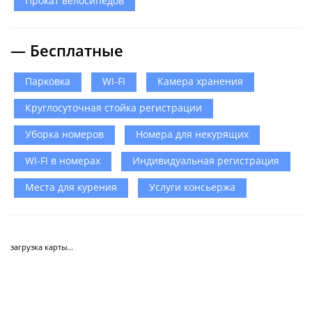
Прокат велосипедов
— Бесплатные
Парковка
WI-FI
Камера хранения
Круглосуточная стойка регистрации
Уборка номеров
Номера для некурящих
WI-FI в номерах
Индивидуальная регистрация
Места для курения
Услуги консьержа
загрузка карты...