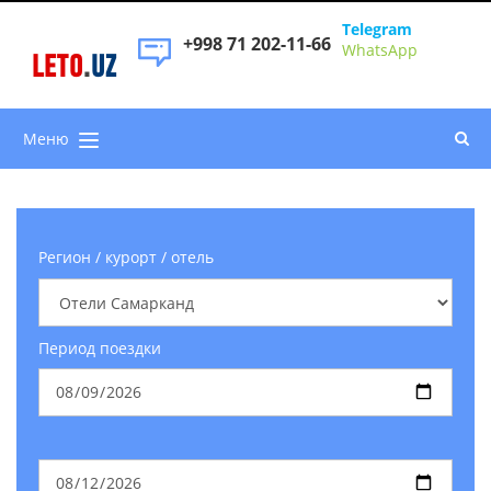
Telegram
+998 71 202-11-66
WhatsApp
LETO
.
UZ
Меню
Регион / курорт / отель
Период поездки