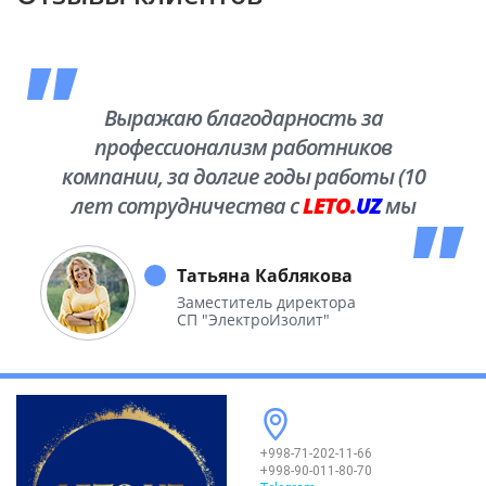
Выражаю благодарность за
профессионализм работников
компании, за долгие годы работы (10
лет сотрудничества с
LETO.
UZ
мы
побывали во многих уголках нашей
необъятной Родины.
Татьяна Каблякова
Заместитель директора
СП "ЭлектроИзолит"
+998-71-202-11-66
+998-90-011-80-70