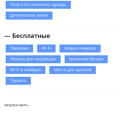
Услуги по глажению одежды
Диетическое меню
— Бесплатные
Парковка
WI-FI
Уборка номеров
Номера для некурящих
Хранения багажа
WI-FI в номерах
Места для курения
Терраса
загрузка карты...