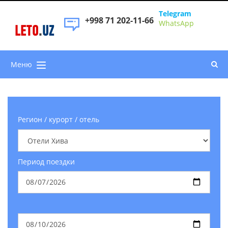
Telegram
+998 71 202-11-66
WhatsApp
LETO
.
UZ
Меню
Регион / курорт / отель
Период поездки