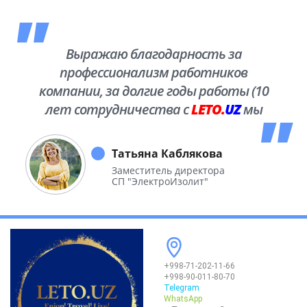
Выражаю благодарность за
профессионализм работников
компании, за долгие годы работы (10
лет сотрудничества с
LETO.
UZ
мы
побывали во многих уголках нашей
необъятной Родины.
Татьяна Каблякова
Заместитель директора
СП "ЭлектроИзолит"
+998-71-202-11-66
+998-90-011-80-70
Telegram
WhatsApp