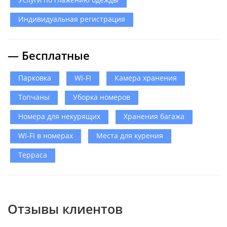
Индивидуальная регистрация
— Бесплатные
Парковка
WI-FI
Камера хранения
Топчаны
Уборка номеров
Номера для некурящих
Хранения багажа
WI-FI в номерах
Места для курения
Терраса
Отзывы клиентов