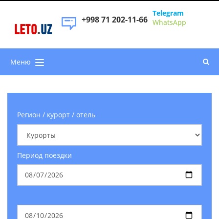
Telegram
+998 71 202-11-66
WhatsApp
LETO
.
UZ
Меню
Регион / курорт / отель
Период поездки