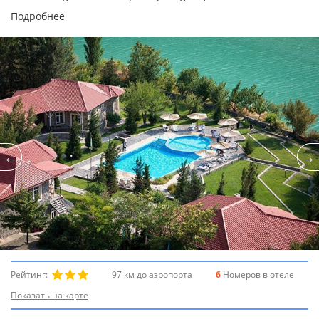
Подробнее
Рейтинг:
97 км до аэропорта
6
Номеров в отеле
Показать на карте