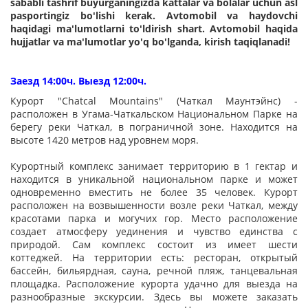
sababli tashrif buyurganingizda kattalar va bolalar uchun asl
pasportingiz bo'lishi kerak. Avtomobil va haydovchi
haqidagi ma'lumotlarni to'ldirish shart. Avtomobil haqida
hujjatlar va ma'lumotlar yo'q bo'lganda, kirish taqiqlanadi!
Заезд 14:00ч. Выезд 12:00ч.
Курорт "Chatcal Mountains" (Чаткал Маунтэйнс) -
расположен в Угама-Чаткальском Национальном Парке на
берегу реки Чаткал, в пограничной зоне. Находится на
высоте 1420 метров над уровнем моря.
Курортный комплекс занимает территорию в 1 гектар и
находится в уникальной национальном парке и может
одновременно вместить не более 35 человек. Курорт
расположен на возвышенности возле реки Чаткал, между
красотами парка и могучих гор. Место расположение
создает атмосферу уединения и чувство единства с
природой. Сам комплекс состоит из имеет шести
коттеджей. На территории есть: ресторан, открытый
бассейн, бильярдная, сауна, речной пляж, танцевальная
площадка. Расположение курорта удачно для выезда на
разнообразные экскурсии. Здесь вы можете заказать