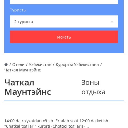
Туристы
2
туриста
Искать
/
Отели
/
Узбекистан
/
Курорты Узбекистана
/
Чаткал Маунтэйнс
Чаткал
Зоны
Маунтэйнс
отдыха
14:00 da ro'yxatdan o'tish. Ertalab soat 12:00 da ketish
"Chatkal tog'lari" kurorti (Chotqol tog'lari) -...