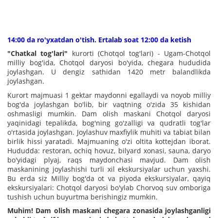
14:00 da ro'yxatdan o'tish. Ertalab soat 12:00 da ketish
"Chatkal tog'lari"
kurorti (Chotqol tog'lari) - Ugam-Chotqol
milliy bog'ida, Chotqol daryosi bo'yida, chegara hududida
joylashgan. U dengiz sathidan 1420 metr balandlikda
joylashgan.
Kurort majmuasi 1 gektar maydonni egallaydi va noyob milliy
bog'da joylashgan bo'lib, bir vaqtning o'zida 35 kishidan
oshmasligi mumkin. Dam olish maskani Chotqol daryosi
yaqinidagi tepalikda, bog'ning go'zalligi va qudratli tog'lar
o'rtasida joylashgan. Joylashuv maxfiylik muhiti va tabiat bilan
birlik hissi yaratadi. Majmuaning o'zi oltita kottejdan iborat.
Hududda: restoran, ochiq hovuz, bilyard xonasi, sauna, daryo
bo'yidagi plyaj, raqs maydonchasi mavjud. Dam olish
maskanining joylashishi turli xil ekskursiyalar uchun yaxshi.
Bu erda siz Milliy bog'da ot va piyoda ekskursiyalar, qayiq
ekskursiyalari: Chotqol daryosi bo'ylab Chorvoq suv omboriga
tushish uchun buyurtma berishingiz mumkin.
Muhim! Dam olish maskani chegara zonasida joylashganligi