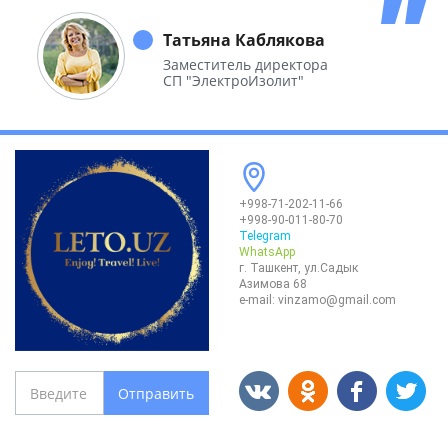
побывали во многих уголках нашей
необъятной Родины.
Татьяна Каблякова
Заместитель директора
СП "ЭлектроИзолит"
+998-71-202-11-66
+998-90-011-80-70
Telegram
WhatsApp
г. Ташкент, ул.Садык
Азимова 68
e-mail:
vinzamo@gmail.com
Отправить