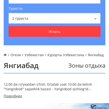
Туристы
2
туриста
Искать
/
Отели
/
Узбекистан
/
Курорты Узбекистана
/
Янгиабад
Янгиабад
Зоны отдыха
12:00 da ro'yxatdan o'tish. Ertalab soat 10:00 da ketish
"Yangiobod" sayyohlik bazasi - Yangiobod qishlog'id...
Подробнее