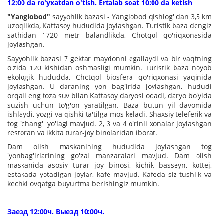
12:00 da ro'yxatdan o'tish. Ertalab soat 10:00 da ketish
"Yangiobod"
sayyohlik bazasi - Yangiobod qishlog'idan 3,5 km
uzoqlikda, Kattasoy hududida joylashgan. Turistik baza dengiz
sathidan 1720 metr balandlikda, Chotqol qo'riqxonasida
joylashgan.
Sayyohlik bazasi 7 gektar maydonni egallaydi va bir vaqtning
o'zida 120 kishidan oshmasligi mumkin. Turistik baza noyob
ekologik hududda, Chotqol biosfera qo'riqxonasi yaqinida
joylashgan. U daraning yon bag'irida joylashgan, hududi
orqali eng toza suv bilan Kattasoy daryosi oqadi, daryo bo'yida
suzish uchun to'g'on yaratilgan. Baza butun yil davomida
ishlaydi, yozgi va qishki ta'tilga mos keladi. Shaxsiy teleferik va
tog 'chang'i yo'lagi mavjud. 2, 3 va 4 o'rinli xonalar joylashgan
restoran va ikkita turar-joy binolaridan iborat.
Dam olish maskanining hududida joylashgan tog
'yonbag'irlarining go'zal manzaralari mavjud. Dam olish
maskanida asosiy turar joy binosi, kichik basseyn, kottej,
estakada yotadigan joylar, kafe mavjud. Kafeda siz tushlik va
kechki ovqatga buyurtma berishingiz mumkin.
Заезд 12:00ч. Выезд 10:00ч.