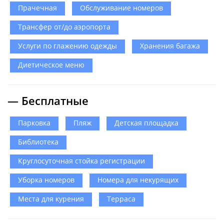
Прачечная
Обслуживание номеров
Трансфер от/до аэропорта
Услуги по глажению одежды
Хранения багажа
Диетическое меню
— Бесплатные
Парковка
Пляж
Детская площадка
Библиотека
Круглосуточная стойка регистрации
Уборка номеров
Номера для некурящих
Места для курения
Терраса