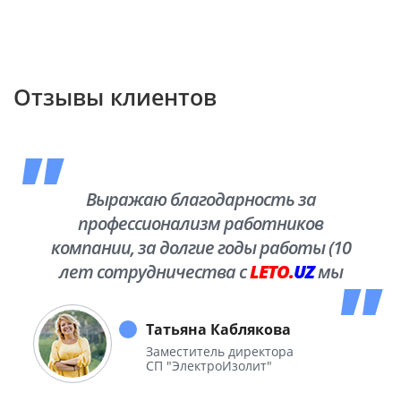
Отзывы клиентов
Выражаю благодарность за
профессионализм работников
компании, за долгие годы работы (10
лет сотрудничества с
LETO.
UZ
мы
побывали во многих уголках нашей
необъятной Родины.
Татьяна Каблякова
Заместитель директора
СП "ЭлектроИзолит"