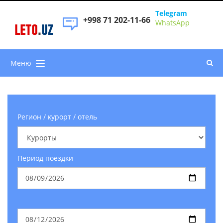
Telegram
+998 71 202-11-66
WhatsApp
LETO
.
UZ
Меню
Регион / курорт / отель
Период поездки