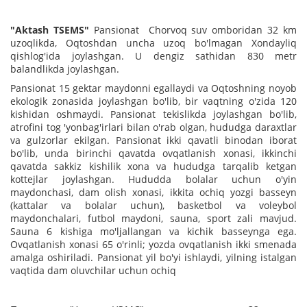
"Aktash TSEMS"
Pansionat Chorvoq suv omboridan 32 km
uzoqlikda, Oqtoshdan uncha uzoq bo'lmagan Xondayliq
qishlog'ida joylashgan. U dengiz sathidan 830 metr
balandlikda joylashgan.
Pansionat 15 gektar maydonni egallaydi va Oqtoshning noyob
ekologik zonasida joylashgan bo'lib, bir vaqtning o'zida 120
kishidan oshmaydi. Pansionat tekislikda joylashgan bo'lib,
atrofini tog 'yonbag'irlari bilan o'rab olgan, hududga daraxtlar
va gulzorlar ekilgan. Pansionat ikki qavatli binodan iborat
bo'lib, unda birinchi qavatda ovqatlanish xonasi, ikkinchi
qavatda sakkiz kishilik xona va hududga tarqalib ketgan
kottejlar joylashgan. Hududda bolalar uchun o'yin
maydonchasi, dam olish xonasi, ikkita ochiq yozgi basseyn
(kattalar va bolalar uchun), basketbol va voleybol
maydonchalari, futbol maydoni, sauna, sport zali mavjud.
Sauna 6 kishiga mo'ljallangan va kichik basseynga ega.
Ovqatlanish xonasi 65 o'rinli; yozda ovqatlanish ikki smenada
amalga oshiriladi. Pansionat yil bo'yi ishlaydi, yilning istalgan
vaqtida dam oluvchilar uchun ochiq