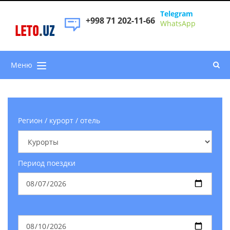
Telegram
+998 71 202-11-66
WhatsApp
LETO
.
UZ
Меню
Регион / курорт / отель
Период поездки