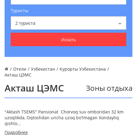
Туристы
2
туриста
Искать
/
Отели
/
Узбекистан
/
Курорты Узбекистана
/
Акташ ЦЭМС
Акташ ЦЭМС
Зоны отдыха
"Aktash TSEMS" Pansionat Chorvoq suv omboridan 32 km
uzoqlikda, Oqtoshdan uncha uzoq bo'lmagan Xondayliq
qishlo...
Подробнее