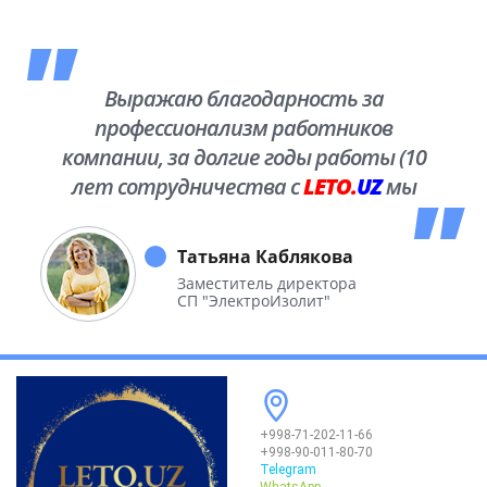
Выражаю благодарность за
профессионализм работников
компании, за долгие годы работы (10
лет сотрудничества с
LETO.
UZ
мы
побывали во многих уголках нашей
необъятной Родины.
Татьяна Каблякова
Заместитель директора
СП "ЭлектроИзолит"
+998-71-202-11-66
+998-90-011-80-70
Telegram