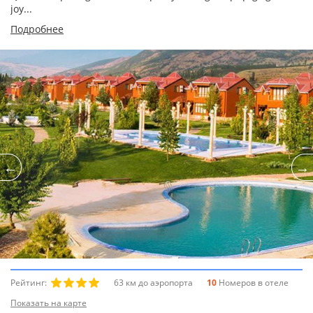
joy...
Подробнее
Рейтинг:
63 км до аэропорта
10
Номеров в отеле
Показать на карте