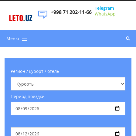
Telegram
+998 71 202-11-66
WhatsApp
LETO
.
UZ
Меню
Регион / курорт / отель
Период поездки