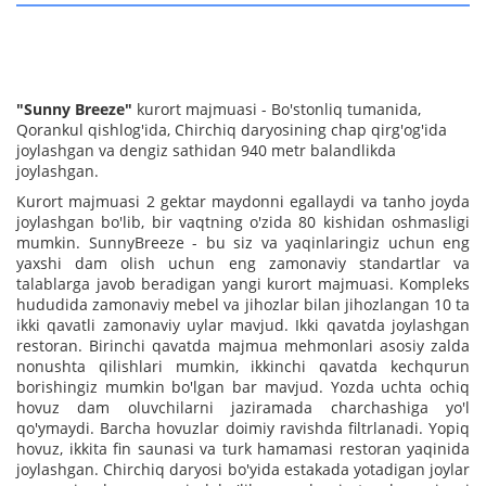
"Sunny Breeze"
kurort majmuasi - Bo'stonliq tumanida,
Qorankul qishlog'ida, Chirchiq daryosining chap qirg'og'ida
joylashgan va dengiz sathidan 940 metr balandlikda
joylashgan.
Kurort majmuasi 2 gektar maydonni egallaydi va tanho joyda
joylashgan bo'lib, bir vaqtning o'zida 80 kishidan oshmasligi
mumkin. SunnyBreeze - bu siz va yaqinlaringiz uchun eng
yaxshi dam olish uchun eng zamonaviy standartlar va
talablarga javob beradigan yangi kurort majmuasi. Kompleks
hududida zamonaviy mebel va jihozlar bilan jihozlangan 10 ta
ikki qavatli zamonaviy uylar mavjud. Ikki qavatda joylashgan
restoran. Birinchi qavatda majmua mehmonlari asosiy zalda
nonushta qilishlari mumkin, ikkinchi qavatda kechqurun
borishingiz mumkin bo'lgan bar mavjud. Yozda uchta ochiq
hovuz dam oluvchilarni jaziramada charchashiga yo'l
qo'ymaydi. Barcha hovuzlar doimiy ravishda filtrlanadi. Yopiq
hovuz, ikkita fin saunasi va turk hamamasi restoran yaqinida
joylashgan. Chirchiq daryosi bo'yida estakada yotadigan joylar