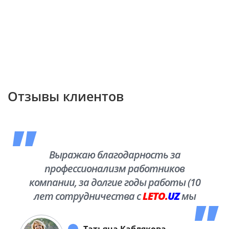
Отзывы клиентов
Выражаю благодарность за
профессионализм работников
компании, за долгие годы работы (10
лет сотрудничества с
LETO.
UZ
мы
побывали во многих уголках нашей
необъятной Родины.
Татьяна Каблякова