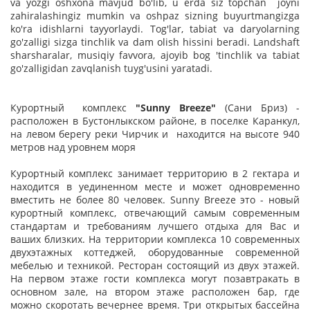
va yozgi oshxona mavjud bo'lib, u erda siz topchan joyni
zahiralashingiz mumkin va oshpaz sizning buyurtmangizga
ko'ra idishlarni tayyorlaydi. Tog'lar, tabiat va daryolarning
go'zalligi sizga tinchlik va dam olish hissini beradi. Landshaft
sharsharalar, musiqiy favvora, ajoyib bog 'tinchlik va tabiat
go'zalligidan zavqlanish tuyg'usini yaratadi.
Курортный комплекс
"
Sunny Breeze
"
(Сани Бриз) -
расположен в Бустонлыкском районе, в поселке Каранкул,
на левом берегу реки Чирчик и находится на высоте 940
метров над уровнем моря
Курортный комплекс занимает территорию в 2 гектара и
находится в уединенном месте и может одновременно
вместить не более 80 человек. Sunny Breeze это - новый
курортный комплекс, отвечающий самым современным
стандартам и требованиям лучшего отдыха для Вас и
ваших близких. На территории комплекса 10 современных
двухэтажных коттеджей, оборудованные современной
мебелью и техникой. Ресторан состоящий из двух этажей.
На первом этаже гости комплекса могут позавтракать в
основном зале, на втором этаже расположен бар, где
можно скоротать вечернее время. Три открытых бассейна