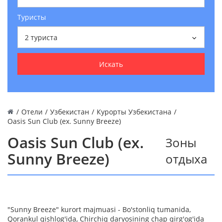
Туристы
2
туриста
Искать
/
Отели
/
Узбекистан
/
Курорты Узбекистана
/
Oasis Sun Club (ex. Sunny Breeze)
Oasis Sun Club (ex.
Зоны
Sunny Breeze)
отдыха
"Sunny Breeze" kurort majmuasi - Bo'stonliq tumanida,
Qorankul qishlog'ida, Chirchiq daryosining chap qirg'og'ida