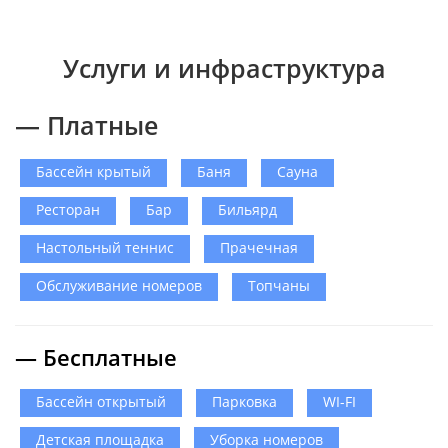
Услуги и инфраструктура
— Платные
Бассейн крытый
Баня
Сауна
Ресторан
Бар
Бильярд
Настольный теннис
Прачечная
Обслуживание номеров
Топчаны
— Бесплатные
Бассейн открытый
Парковка
WI-FI
Детская площадка
Уборка номеров